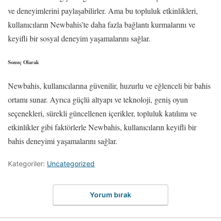
ve deneyimlerini paylaşabilirler. Ama bu topluluk etkinlikleri,
kullanıcıların Newbahis’te daha fazla bağlantı kurmalarını ve
keyifli bir sosyal deneyim yaşamalarını sağlar.
Sonuç Olarak
Newbahis, kullanıcılarına güvenilir, huzurlu ve eğlenceli bir bahis
ortamı sunar. Ayrıca güçlü altyapı ve teknoloji, geniş oyun
seçenekleri, sürekli güncellenen içerikler, topluluk katılımı ve
etkinlikler gibi faktörlerle Newbahis, kullanıcıların keyifli bir
bahis deneyimi yaşamalarını sağlar.
Kategoriler:
Uncategorized
Yorum bırak