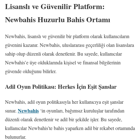
Lisanslı ve Güvenilir Platform:
Newbahis Huzurlu Bahis Ortamı
Newbahis, lisanslı ve güvenilir bir platform olarak kullanıcıların
güvenini kazanır. Newbahis, uluslararası geçerliliği olan lisanslara
sahip olup düzenli olarak denetlenir. Bu sayede, kullanıcılar
Newbahis’e üye olduklarında kişisel ve finansal bilgilerinin
güvende olduğunu bilirler.
Adil Oyun Politikası: Herkes İçin Eşit Şanslar
Newbahis, adil oyun politikasıyla her kullanıcıya eşit şanslar
Newbahis
sunar.
‘in oyunları, bağımsız kuruluşlar tarafından
düzenli olarak denetlenir ve adil bir şekilde işler. Bu sayede,
kullanıcılar Newbahis’te bahis yaparken adil bir rekabet ortamında
bulunurlar.