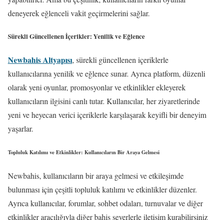
deneyerek eğlenceli vakit geçirmelerini sağlar.
Sürekli Güncellenen İçerikler: Yenilik ve Eğlence
Newbahis Altyapısı
, sürekli güncellenen içeriklerle
kullanıcılarına yenilik ve eğlence sunar. Ayrıca platform, düzenli
olarak yeni oyunlar, promosyonlar ve etkinlikler ekleyerek
kullanıcıların ilgisini canlı tutar. Kullanıcılar, her ziyaretlerinde
yeni ve heyecan verici içeriklerle karşılaşarak keyifli bir deneyim
yaşarlar.
Topluluk Katılımı ve Etkinlikler: Kullanıcıların Bir Araya Gelmesi
Newbahis, kullanıcıların bir araya gelmesi ve etkileşimde
bulunması için çeşitli topluluk katılımı ve etkinlikler düzenler.
Ayrıca kullanıcılar, forumlar, sohbet odaları, turnuvalar ve diğer
etkinlikler aracılığıyla diğer bahis severlerle iletişim kurabilirsiniz