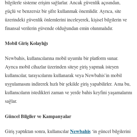
bilgilerle sisteme erişim sağlarlar. Ancak güvenlik açısından,
güçlü ve benzersiz bir şifre kullanmak önemlidir. Ayrıca, site
üzerindeki güvenlik önlemlerini inceleyerek, kişisel bilgilerin ve
finansal verilerin güvende olduğundan emin olunmalıdır.
Mobil Giriş Kolaylığı
Newbahis, kullanıcılarına mobil uyumlu bir platform sunar.
Ayrıca mobil cihazlar üzerinden siteye giriş yapmak isteyen
kullanıcılar, tarayıcılarını kullanarak veya Newbahis’in mobil
uygulamasını indirerek hızlı bir şekilde giriş yapabilirler. Ama bu,
kullanıcıların istedikleri zaman ve yerde bahis keyfini yaşamalarını
sağlar.
Güncel Bilgiler ve Kampanyalar
Newbahis
Giriş yaptıktan sonra, kullanıcılar
‘in güncel bilgilerini