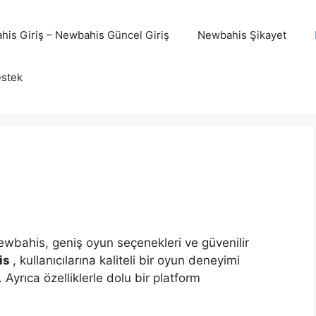
is Giriş – Newbahis Güncel Giriş
Newbahis Şikayet
estek
wbahis, geniş oyun seçenekleri ve güvenilir
is
, kullanıcılarına kaliteli bir oyun deneyimi
 Ayrıca özelliklerle dolu bir platform