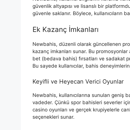
güvenlik altyapısı ve lisanslı bir platformdur
güvenle saklanır. Böylece, kullanıcıların b
Ek Kazanç İmkanları
Newbahis, düzenli olarak güncellenen pro
kazanç imkanları sunar. Bu promosyonlar a
bet (bedava bahis) fırsatları ve sadakat p
Bu sayede kullanıcılar, bahis deneyimlerini
Keyifli ve Heyecan Verici Oyunlar
Newbahis, kullanıcılarına sunulan geniş ba
vadeder. Çünkü spor bahisleri severler için
casino oyunları ve gerçek krupiyelerle canlı
seçenekleri sunar.