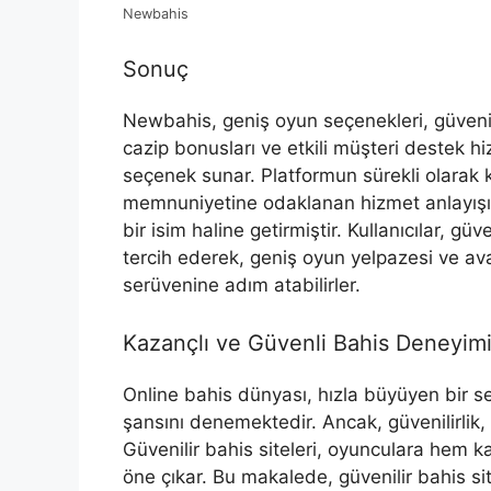
Newbahis
Sonuç
Newbahis, geniş oyun seçenekleri, güvenilir
cazip bonusları ve etkili müşteri destek hiz
seçenek sunar. Platformun sürekli olarak k
memnuniyetine odaklanan hizmet anlayışı
bir isim haline getirmiştir. Kullanıcılar, gü
tercih ederek, geniş oyun yelpazesi ve ava
serüvenine adım atabilirler.
Kazançlı ve Güvenli Bahis Deneyim
Online bahis dünyası, hızla büyüyen bir se
şansını denemektedir. Ancak, güvenilirlik, b
Güvenilir bahis siteleri, oyunculara hem 
öne çıkar. Bu makalede, güvenilir bahis site