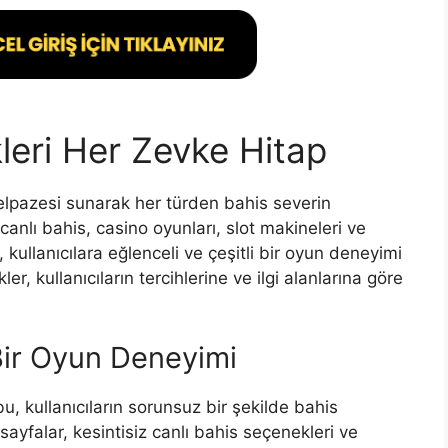
eri Her Zevke Hitap
yelpazesi sunarak her türden bahis severin
, canlı bahis, casino oyunları, slot makineleri ve
kullanıcılara eğlenceli ve çeşitli bir oyun deneyimi
, kullanıcıların tercihlerine ve ilgi alanlarına göre
Bir Oyun Deneyimi
u, kullanıcıların sorunsuz bir şekilde bahis
sayfalar, kesintisiz canlı bahis seçenekleri ve