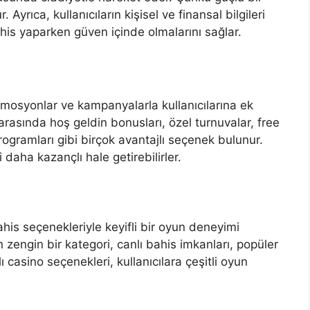
. Ayrıca, kullanıcıların kişisel ve finansal bilgileri
ahis yaparken güven içinde olmalarını sağlar.
mosyonlar ve kampanyalarla kullanıcılarına ek
rasında hoş geldin bonusları, özel turnuvalar, free
rogramları gibi birçok avantajlı seçenek bulunur.
 daha kazançlı hale getirebilirler.
his seçenekleriyle keyifli bir oyun deneyimi
 zengin bir kategori, canlı bahis imkanları, popüler
 casino seçenekleri, kullanıcılara çeşitli oyun