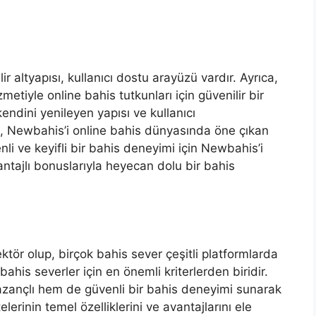
 altyapısı, kullanıcı dostu arayüzü vardır. Ayrıca,
metiyle online bahis tutkunları için güvenilir bir
endini yenileyen yapısı ve kullanıcı
, Newbahis’i online bahis dünyasında öne çıkan
venli ve keyifli bir bahis deneyimi için Newbahis’i
ntajlı bonuslarıyla heyecan dolu bir bahis
i
ktör olup, birçok bahis sever çeşitli platformlarda
ahis severler için en önemli kriterlerden biridir.
kazançlı hem de güvenli bir bahis deneyimi sunarak
lerinin temel özelliklerini ve avantajlarını ele