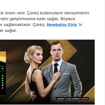
ük önem verir. Çünkü kullanıcıların deneyimlerini
ndini geliştirmesine katkı sağlar. Böylece
mler sağlamaktadır. Çünkü,
Newbahis Giriş
‘in
er sağlar.