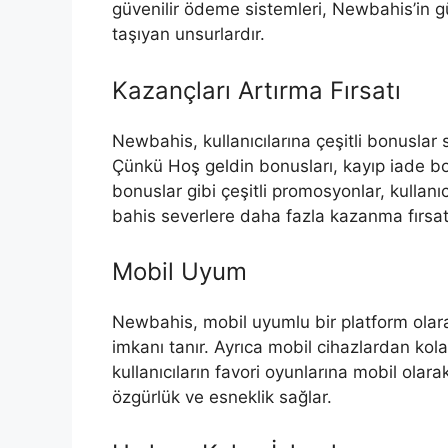
güvenilir ödeme sistemleri, Newbahis’in güv
taşıyan unsurlardır.
Kazançları Artırma Fırsatı
Newbahis, kullanıcılarına çeşitli bonuslar 
Çünkü Hoş geldin bonusları, kayıp iade bonu
bonuslar gibi çeşitli promosyonlar, kullanı
bahis severlere daha fazla kazanma fırsatı
Mobil Uyum
Newbahis, mobil uyumlu bir platform olara
imkanı tanır. Ayrıca mobil cihazlardan kol
kullanıcıların favori oyunlarına mobil olar
özgürlük ve esneklik sağlar.