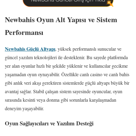
Newbahis Oyun Alt Yapısı ve Sistem
Performansı
Newbahis Güçlü Altyapı
, yüksek performanslı sunucular ve
güncel yazılım teknolojileri ile desteklenir. Bu sayede platformda
yer alan oyunlar hızlı bir şekilde yüklenir ve kullanıcılar gecikme
yaşamadan oyun oynayabilir. Özellikle canlı casino ve canlı bahis
gibi anlık veri akışı gerektiren sistemlerde güçlü altyapı büyük bir
avantaj sağlar. Stabil çalışan sistem sayesinde oyuncular, oyun
sırasında kesinti veya donma gibi sorunlarla karşılaşmadan
deneyim yaşayabilir.
Oyun Sağlayıcıları ve Yazılım Desteği