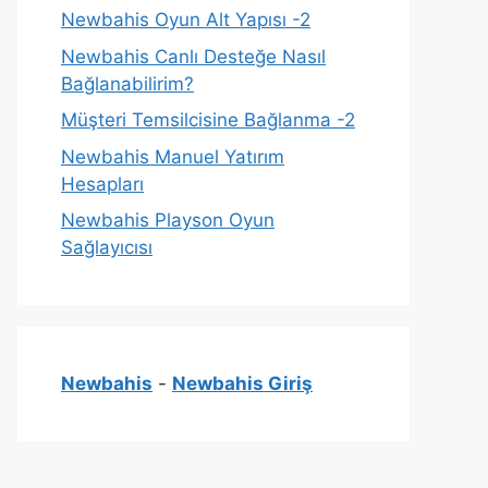
Newbahis Oyun Alt Yapısı -2
Newbahis Canlı Desteğe Nasıl
Bağlanabilirim?
Müşteri Temsilcisine Bağlanma -2
Newbahis Manuel Yatırım
Hesapları
Newbahis Playson Oyun
Sağlayıcısı
Newbahis
-
Newbahis Giriş