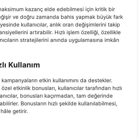
n maksimum kazanç elde edebilmesi için kritik bir
 değişir ve doğru zamanda bahis yapmak büyük fark
ayesinde kullanıcılar, anlık oran değişimlerini takip
yellerini artırabilir. Hızlı işlem özelliği, özellikle
ıcıların stratejilerini anında uygulamasına imkân
lı Kullanım
e kampanyaların etkin kullanımını da destekler.
zel etkinlik bonusları, kullanıcılar tarafından hızlı
llanıcılar, bonusları kaçırmadan, tam değerinde
abilirler. Bonusların hızlı şekilde kullanılabilmesi,
âle getirir.