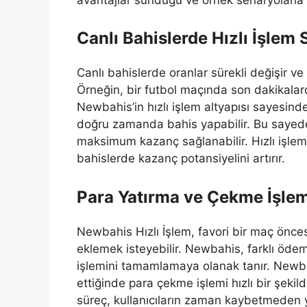
Canlı Bahislerde Hızlı İşlem
Canlı bahislerde oranlar sürekli değişir 
Örneğin, bir futbol maçında son dakikalarda
Newbahis’in hızlı işlem altyapısı sayesinde
doğru zamanda bahis yapabilir. Bu sayede
maksimum kazanç sağlanabilir. Hızlı işlem 
bahislerde kazanç potansiyelini artırır.
Para Yatırma ve Çekme İşlem
Newbahis Hızlı İşlem, favori bir maç önce
eklemek isteyebilir. Newbahis, farklı ödem
işlemini tamamlamaya olanak tanır. Newbah
ettiğinde para çekme işlemi hızlı bir şekil
süreç, kullanıcıların zaman kaybetmeden y