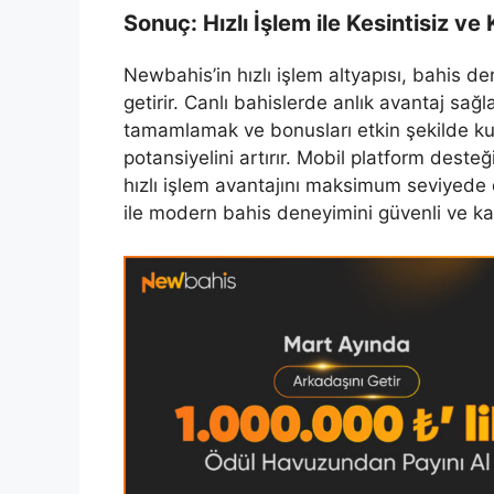
Sonuç: Hızlı İşlem ile Kesintisiz v
Newbahis’in hızlı işlem altyapısı, bahis d
getirir. Canlı bahislerde anlık avantaj sağ
tamamlamak ve bonusları etkin şekilde ku
potansiyelini artırır. Mobil platform desteğ
hızlı işlem avantajını maksimum seviyede d
ile modern bahis deneyimini güvenli ve k