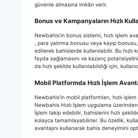
güvenle almasına imkân verir.
Bonus ve Kampanyaların Hızlı Kull
Newbahis’in bonus sistemi, hızlı işlem avan
, para yatırma bonusu veya kayıp bonusu, 
edilerek bahislerde kullanılabilir. Bu hızl
fayda sağlamasını ve kazanç potansiyelini 
da hızlı şekilde kullanılabildiği için, kullan
Mobil Platformda Hızlı İşlem Avanta
Newbahis’in mobil platformları, hızlı işle
Newbahis Hızlı İşlem uygulama üzerinden ku
İşlem takip edebilir, bahislerini hızlı şeki
kolayca tamamlayabilirler. Bu özellik, kull
avantajını kullanarak bahis deneyimini opt