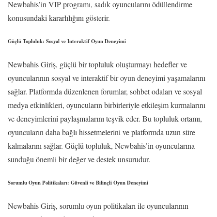
Newbahis’in VIP programı, sadık oyuncularını ödüllendirme
konusundaki kararlılığını gösterir.
Güçlü Topluluk: Sosyal ve Interaktif Oyun Deneyimi
Newbahis Giriş, güçlü bir topluluk oluşturmayı hedefler ve
oyuncularının sosyal ve interaktif bir oyun deneyimi yaşamalarını
sağlar. Platformda düzenlenen forumlar, sohbet odaları ve sosyal
medya etkinlikleri, oyuncuların birbirleriyle etkileşim kurmalarını
ve deneyimlerini paylaşmalarını teşvik eder. Bu topluluk ortamı,
oyuncuların daha bağlı hissetmelerini ve platformda uzun süre
kalmalarını sağlar. Güçlü topluluk, Newbahis’in oyuncularına
sunduğu önemli bir değer ve destek unsurudur.
Sorumlu Oyun Politikaları: Güvenli ve Bilinçli Oyun Deneyimi
Newbahis Giriş, sorumlu oyun politikaları ile oyuncularının