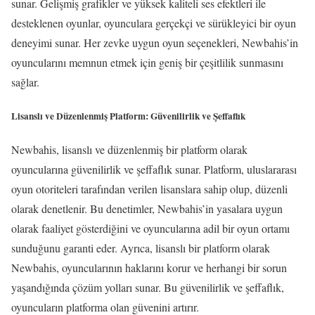
sunar. Gelişmiş grafikler ve yüksek kaliteli ses efektleri ile
desteklenen oyunlar, oyunculara gerçekçi ve sürükleyici bir oyun
deneyimi sunar. Her zevke uygun oyun seçenekleri, Newbahis’in
oyuncularını memnun etmek için geniş bir çeşitlilik sunmasını
sağlar.
Lisanslı ve Düzenlenmiş Platform: Güvenilirlik ve Şeffaflık
Newbahis, lisanslı ve düzenlenmiş bir platform olarak
oyuncularına güvenilirlik ve şeffaflık sunar. Platform, uluslararası
oyun otoriteleri tarafından verilen lisanslara sahip olup, düzenli
olarak denetlenir. Bu denetimler, Newbahis’in yasalara uygun
olarak faaliyet gösterdiğini ve oyuncularına adil bir oyun ortamı
sunduğunu garanti eder. Ayrıca, lisanslı bir platform olarak
Newbahis, oyuncularının haklarını korur ve herhangi bir sorun
yaşandığında çözüm yolları sunar. Bu güvenilirlik ve şeffaflık,
oyuncuların platforma olan güvenini artırır.