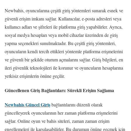
Newbahis, oyuncularına çeşitli giriş yöntemleri sunarak esnek ve
güvenli erişim imkanı sağlar. Kullanıcılar, e-posta adresleri veya
kullanıcı adları ve şifreleri ile platforma giriş yapabilirler. Ayrıca,
sosyal medya hesapları veya mobil cihazlar üzerinden de giriş
yapma seçenekleri sunulmaktadır. Bu çeşitli giriş yöntemleri,
oyuncuların kendi tercih ettikleri yöntemle platforma erişmelerini
ve güvenli bir şekilde oturum açmalarını sağlar. Giriş bilgileri, en
ileri güvenlik teknolojileri ile korunur ve oyuncuların hesaplarına
yetkisiz erişimlerin önüne geçilir.
Güncellenen Giriş Bağlantıları: Sürekli Erişim Sağlama
Newbahis Güncel Giriş
bağlantılarını düzenli olarak
güncelleyerek oyuncularının her zaman platforma erişmelerini
sağlar. Online oyun ve bahis siteleri, zaman zaman erişim
engellemeleri ile karşılaşabilirler. Bu durumun önüne geçmek için