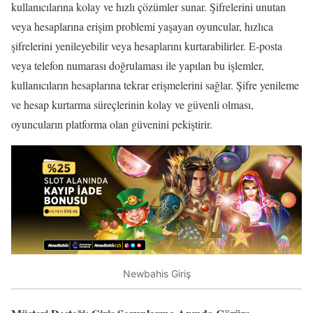
kullanıcılarına kolay ve hızlı çözümler sunar. Şifrelerini unutan
veya hesaplarına erişim problemi yaşayan oyuncular, hızlıca
şifrelerini yenileyebilir veya hesaplarını kurtarabilirler. E-posta
veya telefon numarası doğrulaması ile yapılan bu işlemler,
kullanıcıların hesaplarına tekrar erişmelerini sağlar. Şifre yenileme
ve hesap kurtarma süreçlerinin kolay ve güvenli olması,
oyuncuların platforma olan güvenini pekiştirir.
Newbahis Giriş