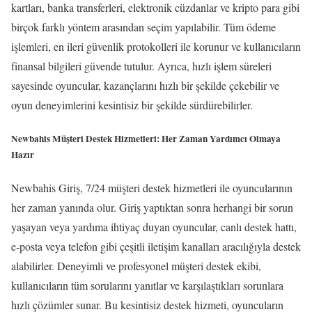
kartları, banka transferleri, elektronik cüzdanlar ve kripto para gibi
birçok farklı yöntem arasından seçim yapılabilir. Tüm ödeme
işlemleri, en ileri güvenlik protokolleri ile korunur ve kullanıcıların
finansal bilgileri güvende tutulur. Ayrıca, hızlı işlem süreleri
sayesinde oyuncular, kazançlarını hızlı bir şekilde çekebilir ve
oyun deneyimlerini kesintisiz bir şekilde sürdürebilirler.
Newbahis Müşteri Destek Hizmetleri: Her Zaman Yardımcı Olmaya
Hazır
Newbahis Giriş, 7/24 müşteri destek hizmetleri ile oyuncularının
her zaman yanında olur. Giriş yaptıktan sonra herhangi bir sorun
yaşayan veya yardıma ihtiyaç duyan oyuncular, canlı destek hattı,
e-posta veya telefon gibi çeşitli iletişim kanalları aracılığıyla destek
alabilirler. Deneyimli ve profesyonel müşteri destek ekibi,
kullanıcıların tüm sorularını yanıtlar ve karşılaştıkları sorunlara
hızlı çözümler sunar. Bu kesintisiz destek hizmeti, oyuncuların