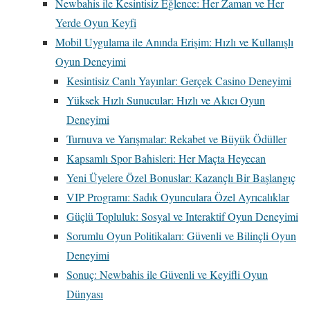
Newbahis ile Kesintisiz Eğlence: Her Zaman ve Her
Yerde Oyun Keyfi
Mobil Uygulama ile Anında Erişim: Hızlı ve Kullanışlı
Oyun Deneyimi
Kesintisiz Canlı Yayınlar: Gerçek Casino Deneyimi
Yüksek Hızlı Sunucular: Hızlı ve Akıcı Oyun
Deneyimi
Turnuva ve Yarışmalar: Rekabet ve Büyük Ödüller
Kapsamlı Spor Bahisleri: Her Maçta Heyecan
Yeni Üyelere Özel Bonuslar: Kazançlı Bir Başlangıç
VIP Programı: Sadık Oyunculara Özel Ayrıcalıklar
Güçlü Topluluk: Sosyal ve Interaktif Oyun Deneyimi
Sorumlu Oyun Politikaları: Güvenli ve Bilinçli Oyun
Deneyimi
Sonuç: Newbahis ile Güvenli ve Keyifli Oyun
Dünyası