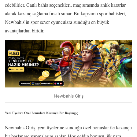
edebilirler. Canlı bahis seçenekleri, maç sırasında anlık kararlar
alarak kazanç sağlama fırsatı sunar. Bu kapsamlı spor bahisleri,
Newbahis’in spor sever oyunculara sunduğu en büyük
avantajlardan biridir.
Newbahis Giriş
Yeni Üyelere Özel Bonuslar: Kazançlı Bir Başlangıç
Newbahis Giriş, yeni üyelerine sunduğu özel bonuslar ile kazançlı
bir başlangıç yapmalarını sağlar. Hoş geldin bonusu, ilk para