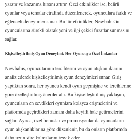
yaratır ve kazanma hırsını artırır. Özel etkinlikler ise, belirli
oyunlar veya temalar etrafında düzenlenerek, oyunculara farklı ve
eğlenceli deneyimler sunar. Bu tür etkinlikler, Newbahis’in
oyuncularına sürekli olarak yeni ve ilgi çekici fırsatlar sunmasını
sağlar.
Kişiselleştirilmiş Oyun Deneyimi: Her Oyuncuya Özel İmkanlar
Newbahis, oyuncularının tercihlerini ve oyun alışkanlıklarını
analiz ederek kişiselleştirilmiş oyun deneyimleri sunar. Giriş
yaptıktan sonra, her oyuncu kendi oyun geçmişine ve tercihlerine
göre özelleştirilmiş öneriler alır. Bu kişiselleştirilmiş yaklaşım,
oyuncuların en sevdikleri oyunlara kolayca erişmelerini ve
platformda geçirdikleri zamanı daha keyifli hale getirmelerini
sağlar. Ayrıca, özel bonuslar ve promosyonlar da oyuncuların
oyun alışkanlıklarına göre düzenlenir, bu da onların platformda
daha uzun süre kalmalarını teşvik eder.