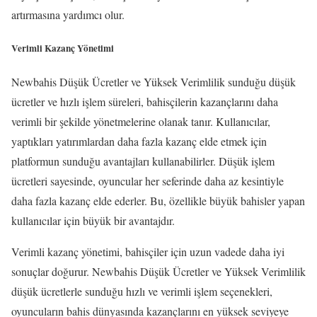
artırmasına yardımcı olur.
Verimli Kazanç Yönetimi
Newbahis Düşük Ücretler ve Yüksek Verimlilik sunduğu düşük
ücretler ve hızlı işlem süreleri, bahisçilerin kazançlarını daha
verimli bir şekilde yönetmelerine olanak tanır. Kullanıcılar,
yaptıkları yatırımlardan daha fazla kazanç elde etmek için
platformun sunduğu avantajları kullanabilirler. Düşük işlem
ücretleri sayesinde, oyuncular her seferinde daha az kesintiyle
daha fazla kazanç elde ederler. Bu, özellikle büyük bahisler yapan
kullanıcılar için büyük bir avantajdır.
Verimli kazanç yönetimi, bahisçiler için uzun vadede daha iyi
sonuçlar doğurur. Newbahis Düşük Ücretler ve Yüksek Verimlilik
düşük ücretlerle sunduğu hızlı ve verimli işlem seçenekleri,
oyuncuların bahis dünyasında kazançlarını en yüksek seviyeye