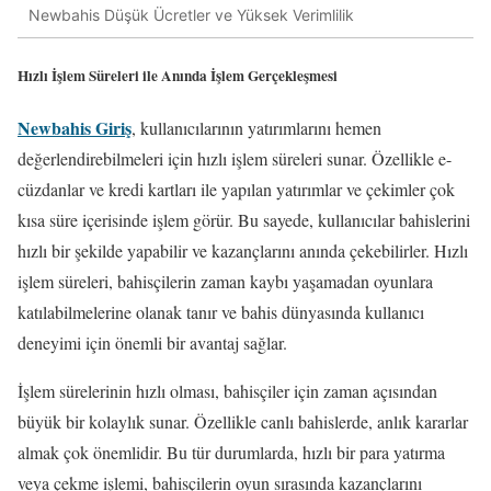
Newbahis Düşük Ücretler ve Yüksek Verimlilik
Hızlı İşlem Süreleri ile Anında İşlem Gerçekleşmesi
Newbahis Giriş
, kullanıcılarının yatırımlarını hemen
değerlendirebilmeleri için hızlı işlem süreleri sunar. Özellikle e-
cüzdanlar ve kredi kartları ile yapılan yatırımlar ve çekimler çok
kısa süre içerisinde işlem görür. Bu sayede, kullanıcılar bahislerini
hızlı bir şekilde yapabilir ve kazançlarını anında çekebilirler. Hızlı
işlem süreleri, bahisçilerin zaman kaybı yaşamadan oyunlara
katılabilmelerine olanak tanır ve bahis dünyasında kullanıcı
deneyimi için önemli bir avantaj sağlar.
İşlem sürelerinin hızlı olması, bahisçiler için zaman açısından
büyük bir kolaylık sunar. Özellikle canlı bahislerde, anlık kararlar
almak çok önemlidir. Bu tür durumlarda, hızlı bir para yatırma
veya çekme işlemi, bahisçilerin oyun sırasında kazançlarını