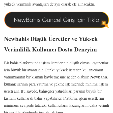
yüksek verimlilik avantajları detaylı olarak ele alınacaktır.
Newbahis Düşük Ücretler ve Yüksek
Verimlilik
Kullanıcı Dostu Deneyim
Bir bahis platformunda işlem ücretlerinin düşük olması, oyuncular
için büyük bir avantajdır. Çünkü yüksek ücretler, kullanıcıların
Newbahis
yatırımlarının bir kısmını kaybetmesine neden olabilir.
,
kullanıcılarının para yatırma ve çekme işlemlerinde minimal işlem
ücreti alır. Bu sayede, bahisçiler yatırdıkları paranın büyük bir
kısmını kullanarak bahis yapabilirler. Platform, işlem ücretlerini
minimum seviyede tutarak, kullanıcıların kazançlarını daha verimli
bir şekilde yönetmelerine olanak tanır.