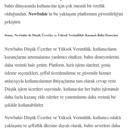
bahis dünyasında kullanıcılar için çok önemli bir özellik
Newbahis
olduğundan,
’in bu yaklaşımı platformun güvenilirliğini
pekiştirir.
Sonuç: Newbahis ile Düşük Ücretler ve Yüksek Verimlilikle Kazançlı Bahis Deneyimi
Newbahis Düşük Ücretler ve Yüksek Verimlilik, kullanıcıların
kazançlarını artırmalarına yardımcı olurken, bahis deneyimlerini
daha verimli hale getirir. Platform, hızlı işlem süreleri, geniş
ödeme seçenekleri, şeffaf ücretlendirme ve güvenilir hizmet
anlayışıyla kullanıcılarının ihtiyaçlarına tam olarak cevap verir.
Düşük işlem ücretleri sayesinde, kullanıcılar her bahis işleminde
daha fazla kazanç elde ederler ve yatırımlarını daha verimli bir
şekilde kullanabilirler.
Newbahis Düşük Ücretler ve Yüksek Verimlilik, kullanıcı odaklı
yaklaşımı ve şeffaflık ilkesine dayalı olarak, bahis severlere daha