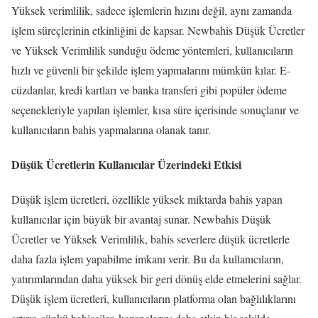
Yüksek verimlilik, sadece işlemlerin hızını değil, aynı zamanda
işlem süreçlerinin etkinliğini de kapsar. Newbahis Düşük Ücretler
ve Yüksek Verimlilik sunduğu ödeme yöntemleri, kullanıcıların
hızlı ve güvenli bir şekilde işlem yapmalarını mümkün kılar. E-
cüzdanlar, kredi kartları ve banka transferi gibi popüler ödeme
seçenekleriyle yapılan işlemler, kısa süre içerisinde sonuçlanır ve
kullanıcıların bahis yapmalarına olanak tanır.
Düşük Ücretlerin Kullanıcılar Üzerindeki Etkisi
Düşük işlem ücretleri, özellikle yüksek miktarda bahis yapan
kullanıcılar için büyük bir avantaj sunar. Newbahis Düşük
Ücretler ve Yüksek Verimlilik, bahis severlere düşük ücretlerle
daha fazla işlem yapabilme imkanı verir. Bu da kullanıcıların,
yatırımlarından daha yüksek bir geri dönüş elde etmelerini sağlar.
Düşük işlem ücretleri, kullanıcıların platforma olan bağlılıklarını