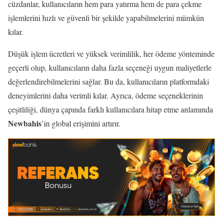
cüzdanlar, kullanıcıların hem para yatırma hem de para çekme
işlemlerini hızlı ve güvenli bir şekilde yapabilmelerini mümkün
kılar.
Düşük işlem ücretleri ve yüksek verimlilik, her ödeme yönteminde
geçerli olup, kullanıcıların daha fazla seçeneği uygun maliyetlerle
değerlendirebilmelerini sağlar. Bu da, kullanıcıların platformdaki
deneyimlerini daha verimli kılar. Ayrıca, ödeme seçeneklerinin
çeşitliliği, dünya çapında farklı kullanıcılara hitap etme anlamında
Newbahis
’in global erişimini artırır.