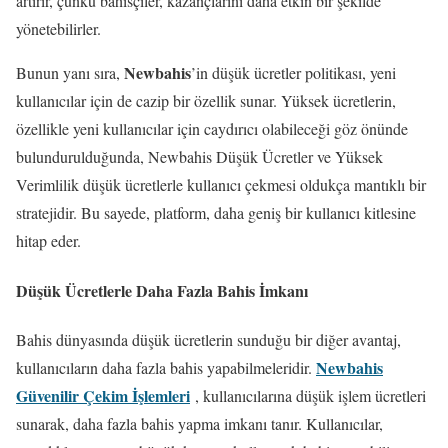
artırır, çünkü bahisçiler, kazançlarını daha etkin bir şekilde
yönetebilirler.
Newbahis
Bunun yanı sıra,
’in düşük ücretler politikası, yeni
kullanıcılar için de cazip bir özellik sunar. Yüksek ücretlerin,
özellikle yeni kullanıcılar için caydırıcı olabileceği göz önünde
bulundurulduğunda, Newbahis Düşük Ücretler ve Yüksek
Verimlilik düşük ücretlerle kullanıcı çekmesi oldukça mantıklı bir
stratejidir. Bu sayede, platform, daha geniş bir kullanıcı kitlesine
hitap eder.
Düşük Ücretlerle Daha Fazla Bahis İmkanı
Bahis dünyasında düşük ücretlerin sunduğu bir diğer avantaj,
Newbahis
kullanıcıların daha fazla bahis yapabilmeleridir.
Güvenilir Çekim İşlemleri
, kullanıcılarına düşük işlem ücretleri
sunarak, daha fazla bahis yapma imkanı tanır. Kullanıcılar,