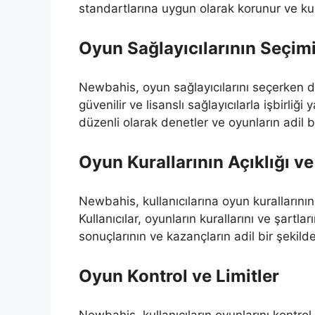
standartlarına uygun olarak korunur ve kulla
Oyun Sağlayıcılarının Seçim
Newbahis, oyun sağlayıcılarını seçerken dik
güvenilir ve lisanslı sağlayıcılarla işbirliği 
düzenli olarak denetler ve oyunların adil b
Oyun Kurallarının Açıklığı ve 
Newbahis, kullanıcılarına oyun kurallarının
Kullanıcılar, oyunların kurallarını ve şartlar
sonuçlarının ve kazançların adil bir şekild
Oyun Kontrol ve Limitler