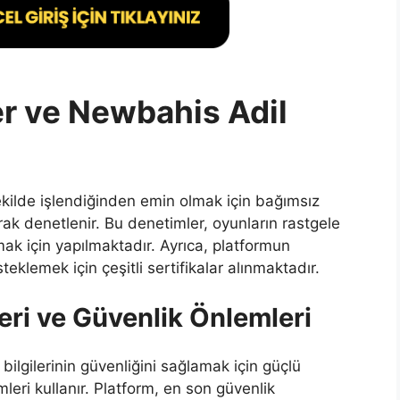
r ve Newbahis Adil
ekilde işlendiğinden emin olmak için bağımsız
rak denetlenir. Bu denetimler, oyunların rastgele
mak için yapılmaktadır. Ayrıca, platformun
esteklemek için çeşitli sertifikalar alınmaktadır.
eri ve Güvenlik Önlemleri
 bilgilerinin güvenliğini sağlamak için güçlü
mleri kullanır. Platform, en son güvenlik