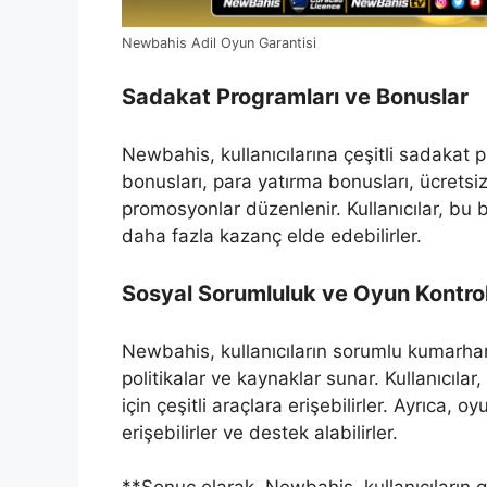
Newbahis Adil Oyun Garantisi
Sadakat Programları ve Bonuslar
Newbahis, kullanıcılarına çeşitli sadakat 
bonusları, para yatırma bonusları, ücretsiz 
promosyonlar düzenlenir. Kullanıcılar, b
daha fazla kazanç elde edebilirler.
Sosyal Sorumluluk ve Oyun Kontrol
Newbahis, kullanıcıların sorumlu kumarhane
politikalar ve kaynaklar sunar. Kullanıcıla
için çeşitli araçlara erişebilirler. Ayrıca, o
erişebilirler ve destek alabilirler.