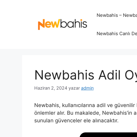
İçeriğe
atla
Newbahis – Newbah
Newbahis Canlı D
Newbahis Adil Oy
Haziran 2, 2024
yazar
admin
Newbahis, kullanıcılarına adil ve güvenilir
önlemler alır. Bu makalede, Newbahis’in ad
sunulan güvenceler ele alınacaktır.