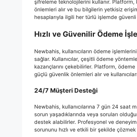
şifreleme teknolojilerini kullanır. Platform, 
önlemleri alır ve bu bilgilerin yetkisiz eriş
hesaplarıyla ilgili her türlü işlemde güvenli
Hızlı ve Güvenilir Ödeme İşl
Newbahis, kullanıcıların ödeme işlemlerini h
sağlar. Kullanıcılar, çeşitli ödeme yöntemle
kazançlarını çekebilirler. Platform, ödeme 
güçlü güvenlik önlemleri alır ve kullanıcıları
24/7 Müşteri Desteği
Newbahis, kullanıcılarına 7 gün 24 saat müş
sorun yaşadıklarında veya soruları olduğun
destek alabilirler. Profesyonel ve deneyimli
sorununu hızlı ve etkili bir şekilde çözmek i