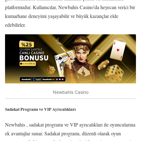
platformudur. Kullanıcılar, Newbahis Casino’da heyecan verici bir
kumarhane deneyimi yaşayabilir ve büyük kazançlar elde
edebilirler.
Newbahis Casino
Sadakat Programı ve VIP Ayrıcalıkları
Newbahis , sadakat programı ve VIP ayrıcalıkları ile oyuncularına
ek avantajlar sunar. Sadakat programı, düzenli olarak oyun