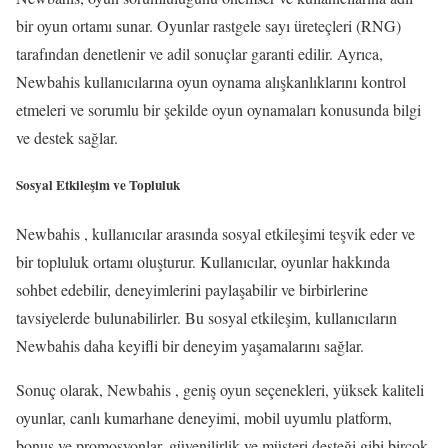
bir oyun ortamı sunar. Oyunlar rastgele sayı üreteçleri (RNG)
tarafından denetlenir ve adil sonuçlar garanti edilir. Ayrıca,
Newbahis kullanıcılarına oyun oynama alışkanlıklarını kontrol
etmeleri ve sorumlu bir şekilde oyun oynamaları konusunda bilgi
ve destek sağlar.
Sosyal Etkileşim ve Topluluk
Newbahis , kullanıcılar arasında sosyal etkileşimi teşvik eder ve
bir topluluk ortamı oluşturur. Kullanıcılar, oyunlar hakkında
sohbet edebilir, deneyimlerini paylaşabilir ve birbirlerine
tavsiyelerde bulunabilirler. Bu sosyal etkileşim, kullanıcıların
Newbahis daha keyifli bir deneyim yaşamalarını sağlar.
Sonuç olarak, Newbahis , geniş oyun seçenekleri, yüksek kaliteli
oyunlar, canlı kumarhane deneyimi, mobil uyumlu platform,
bonus ve promosyonlar, güvenilirlik ve müşteri desteği gibi birçok