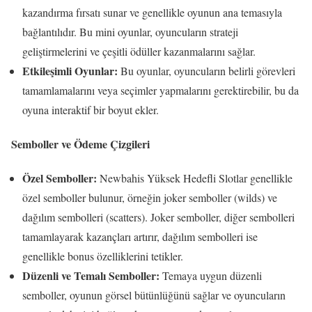
kazandırma fırsatı sunar ve genellikle oyunun ana temasıyla
bağlantılıdır. Bu mini oyunlar, oyuncuların strateji
geliştirmelerini ve çeşitli ödüller kazanmalarını sağlar.
Etkileşimli Oyunlar:
Bu oyunlar, oyuncuların belirli görevleri
tamamlamalarını veya seçimler yapmalarını gerektirebilir, bu da
oyuna interaktif bir boyut ekler.
Semboller ve Ödeme Çizgileri
Özel Semboller:
Newbahis Yüksek Hedefli Slotlar genellikle
özel semboller bulunur, örneğin joker semboller (wilds) ve
dağılım sembolleri (scatters). Joker semboller, diğer sembolleri
tamamlayarak kazançları artırır, dağılım sembolleri ise
genellikle bonus özelliklerini tetikler.
Düzenli ve Temalı Semboller:
Temaya uygun düzenli
semboller, oyunun görsel bütünlüğünü sağlar ve oyuncuların