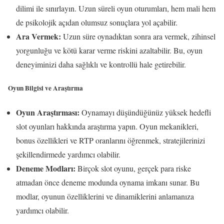
dilimi ile sınırlayın. Uzun süreli oyun oturumları, hem mali hem
de psikolojik açıdan olumsuz sonuçlara yol açabilir.
Ara Vermek:
Uzun süre oynadıktan sonra ara vermek, zihinsel
yorgunluğu ve kötü karar verme riskini azaltabilir. Bu, oyun
deneyiminizi daha sağlıklı ve kontrollü hale getirebilir.
Oyun Bilgisi ve Araştırma
Oyun Araştırması:
Oynamayı düşündüğünüz yüksek hedefli
slot oyunları hakkında araştırma yapın. Oyun mekanikleri,
bonus özellikleri ve RTP oranlarını öğrenmek, stratejilerinizi
şekillendirmede yardımcı olabilir.
Deneme Modları:
Birçok slot oyunu, gerçek para riske
atmadan önce deneme modunda oynama imkanı sunar. Bu
modlar, oyunun özelliklerini ve dinamiklerini anlamanıza
yardımcı olabilir.