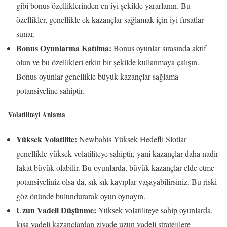
gibi bonus özelliklerinden en iyi şekilde yararlanın. Bu
özellikler, genellikle ek kazançlar sağlamak için iyi fırsatlar
sunar.
Bonus Oyunlarına Katılma:
Bonus oyunlar sırasında aktif
olun ve bu özellikleri etkin bir şekilde kullanmaya çalışın.
Bonus oyunlar genellikle büyük kazançlar sağlama
potansiyeline sahiptir.
Volatiliteyi Anlama
Yüksek Volatilite:
Newbahis Yüksek Hedefli Slotlar
genellikle yüksek volatiliteye sahiptir, yani kazançlar daha nadir
fakat büyük olabilir. Bu oyunlarda, büyük kazançlar elde etme
potansiyeliniz olsa da, sık sık kayıplar yaşayabilirsiniz. Bu riski
göz önünde bulundurarak oyun oynayın.
Uzun Vadeli Düşünme:
Yüksek volatiliteye sahip oyunlarda,
kısa vadeli kazançlardan ziyade uzun vadeli stratejilere