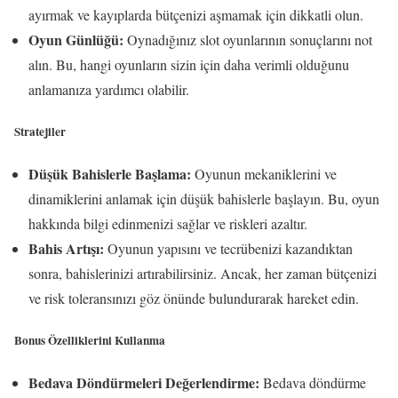
ayırmak ve kayıplarda bütçenizi aşmamak için dikkatli olun.
Oyun Günlüğü:
Oynadığınız slot oyunlarının sonuçlarını not
alın. Bu, hangi oyunların sizin için daha verimli olduğunu
anlamanıza yardımcı olabilir.
Stratejiler
Düşük Bahislerle Başlama:
Oyunun mekaniklerini ve
dinamiklerini anlamak için düşük bahislerle başlayın. Bu, oyun
hakkında bilgi edinmenizi sağlar ve riskleri azaltır.
Bahis Artışı:
Oyunun yapısını ve tecrübenizi kazandıktan
sonra, bahislerinizi artırabilirsiniz. Ancak, her zaman bütçenizi
ve risk toleransınızı göz önünde bulundurarak hareket edin.
Bonus Özelliklerini Kullanma
Bedava Döndürmeleri Değerlendirme:
Bedava döndürme