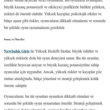
büyük kazanç potansiyeli ve etkileyici grafiklerle birlikte gelirken,
riskleri de önemli olabilir. Yüksek kayıplar, psikolojik etkiler ve
bütçe aşımı gibi riskler, oyuncuların dikkatli olmalarını ve sorumlu
bir şekilde oyun oynamalarını gerektirir.
Sonuç ve Öneriler
Newbahis Giriş
ile Yüksek Hedefli Slotlar, büyük ödüller ve
yüksek risklerle dolu bir oyun deneyimi sunar. Bu tür oyunlar,
özellikle heyecan arayan ve büyük kazanç potansiyeline sahip
oyuncular için uygundur. Ancak, yüksek riskler ve kayıplar göz
önüne alındığında, bütçe yönetimi ve strateji geliştirmek kritik
öneme sahiptir.
Oyuncuların, bu tür oyunları oynarken dikkatli olmaları ve
sorumlu bir şekilde oyun oynamaları önerilir. Strateji geliştirmek
ve bütçeyi doğru yönetmek, oyunun keyfini çıkarırken olası