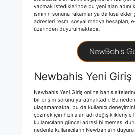
yapmak istediklerinde bu yeni alan adını 
isminin sonuna rakamlar ya da kısa ekler ge
adresleri resmi sosyal medya hesapları, e-p
üzerinden duyurulmaktadır.
Newbahis Yeni Giriş
Newbahis Yeni Giriş online bahis sitelerine g
bir erişim sorunu yaratmaktadır. Bu nede
ulaşamamakta, bu da kullanıcı deneyimin
çözmek için hızlı alan adı değişiklikleriyle
kullanıcıların güncel adresi bilmemesi du
nedenle kullanıcıların Newbahis’in duyuru k