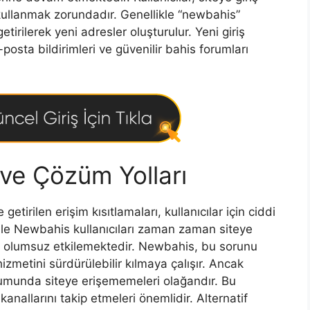
kullanmak zorundadır. Genellikle “newbahis”
tirilerek yeni adresler oluşturulur. Yeni giriş
osta bildirimleri ve güvenilir bahis forumları
 ve Çözüm Yolları
etirilen erişim kısıtlamaları, kullanıcılar için ciddi
nle Newbahis kullanıcıları zaman zaman siteye
i olumsuz etkilemektedir. Newbahis, bu sorunu
 hizmetini sürdürülebilir kılmaya çalışır. Ancak
rumunda siteye erişememeleri olağandır. Bu
anallarını takip etmeleri önemlidir. Alternatif