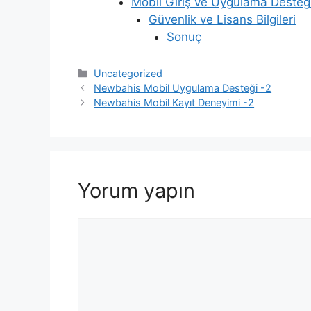
Mobil Giriş ve Uygulama Desteğ
Güvenlik ve Lisans Bilgileri
Sonuç
Kategoriler
Uncategorized
Newbahis Mobil Uygulama Desteği -2
Newbahis Mobil Kayıt Deneyimi -2
Yorum yapın
Yorum