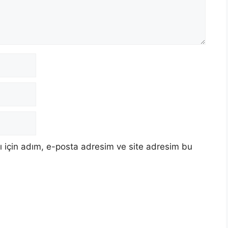
 için adım, e-posta adresim ve site adresim bu