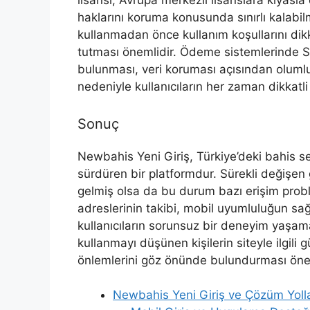
lisansı, Avrupa merkezli lisanslara kıyasl
haklarını koruma konusunda sınırlı kalabil
kullanmadan önce kullanım koşullarını dik
tutması önemlidir. Ödeme sistemlerinde SS
bulunması, veri koruması açısından olumlu
nedeniyle kullanıcıların her zaman dikkatli 
Sonuç
Newbahis Yeni Giriş, Türkiye’deki bahis se
sürdüren bir platformdur. Sürekli değişen gir
gelmiş olsa da bu durum bazı erişim proble
adreslerinin takibi, mobil uyumluluğun sağ
kullanıcıların sorunsuz bir deneyim yaşam
kullanmayı düşünen kişilerin siteyle ilgili
önlemlerini göz önünde bulundurması öneri
Newbahis Yeni Giriş ve Çözüm Yolla