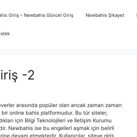
is Giriş – Newbahis Güncel Giriş
Newbahis Şikayet
estek
riş -2
severler arasında popüler olan ancak zaman zaman
 bir online bahis platformudur. Bu tür siteler,
ları için Bilgi Teknolojileri ve İletişim Kurumu
ir. Newbahis ise bu engelleri aşmak için belirli
erine devam etmektedir. Kullanıcılar, siteye giriş