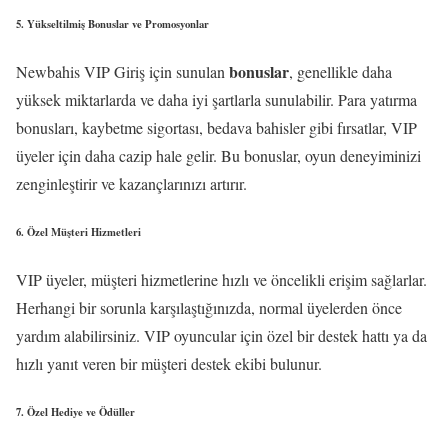
5. Yükseltilmiş Bonuslar ve Promosyonlar
bonuslar
Newbahis VIP Giriş için sunulan
, genellikle daha
yüksek miktarlarda ve daha iyi şartlarla sunulabilir. Para yatırma
bonusları, kaybetme sigortası, bedava bahisler gibi fırsatlar, VIP
üyeler için daha cazip hale gelir. Bu bonuslar, oyun deneyiminizi
zenginleştirir ve kazançlarınızı artırır.
6. Özel Müşteri Hizmetleri
VIP üyeler, müşteri hizmetlerine hızlı ve öncelikli erişim sağlarlar.
Herhangi bir sorunla karşılaştığınızda, normal üyelerden önce
yardım alabilirsiniz. VIP oyuncular için özel bir destek hattı ya da
hızlı yanıt veren bir müşteri destek ekibi bulunur.
7. Özel Hediye ve Ödüller