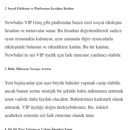
2. Sosyal Etkileşim ve Platformun İçeriğine Katılım
Newbahis VIP Giriş gibi platformlar bazen özel sosyal etkileşim
fırsatları ve turnuvalar sunar. Bu fırsatları değerlendirerek sadece
oyun oynamakla kalmayın, aynı zamanda diğer oyuncularla
etkileşimde bulunun ve etkinliklere katılın. Bu tür katılım,
Newbahis’in sizi VIP üyelik için fark etmesine yardımcı olabilir.
3. Bahis Miktarını Yavaşça Artırın
Yeni başlayanlar için aşırı büyük bahisler yapmak cazip olabilir,
ancak bunun yerine stratejik bir şekilde bahis miktarınızı artırmak
uzun vadede daha faydalı olacaktır. Bahislerinizi kademeli olarak
artırarak, VIP üyeliğe doğru ilerleyebilirsiniz. Bu, riskleri
azaltırken sistemin sizi fark etmesine olanak tanır.
4. Sık Sık Para Yatırma ve Çekme İşlemleri Yapın