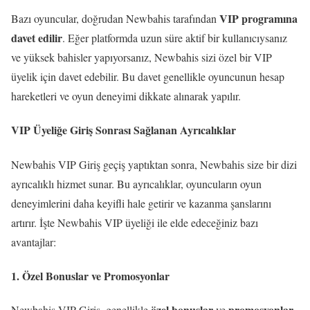
VIP programına
Bazı oyuncular, doğrudan Newbahis tarafından
davet edilir
. Eğer platformda uzun süre aktif bir kullanıcıysanız
ve yüksek bahisler yapıyorsanız, Newbahis sizi özel bir VIP
üyelik için davet edebilir. Bu davet genellikle oyuncunun hesap
hareketleri ve oyun deneyimi dikkate alınarak yapılır.
VIP Üyeliğe Giriş Sonrası Sağlanan Ayrıcalıklar
Newbahis VIP Giriş geçiş yaptıktan sonra, Newbahis size bir dizi
ayrıcalıklı hizmet sunar. Bu ayrıcalıklar, oyuncuların oyun
deneyimlerini daha keyifli hale getirir ve kazanma şanslarını
artırır. İşte Newbahis VIP üyeliği ile elde edeceğiniz bazı
avantajlar:
1. Özel Bonuslar ve Promosyonlar
özel bonuslar
promosyonlar
Newbahis VIP Giriş, genellikle
ve