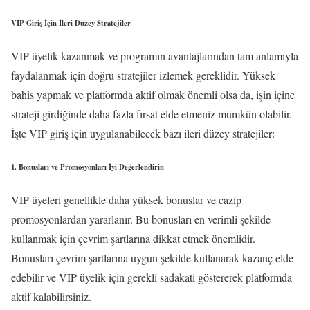
VIP Giriş İçin İleri Düzey Stratejiler
VIP üyelik kazanmak ve programın avantajlarından tam anlamıyla
faydalanmak için doğru stratejiler izlemek gereklidir. Yüksek
bahis yapmak ve platformda aktif olmak önemli olsa da, işin içine
strateji girdiğinde daha fazla fırsat elde etmeniz mümkün olabilir.
İşte VIP giriş için uygulanabilecek bazı ileri düzey stratejiler:
1. Bonusları ve Promosyonları İyi Değerlendirin
VIP üyeleri genellikle daha yüksek bonuslar ve cazip
promosyonlardan yararlanır. Bu bonusları en verimli şekilde
kullanmak için çevrim şartlarına dikkat etmek önemlidir.
Bonusları çevrim şartlarına uygun şekilde kullanarak kazanç elde
edebilir ve VIP üyelik için gerekli sadakati göstererek platformda
aktif kalabilirsiniz.