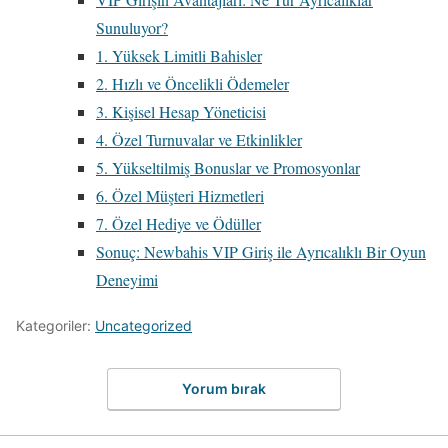
Sunuluyor?
1. Yüksek Limitli Bahisler
2. Hızlı ve Öncelikli Ödemeler
3. Kişisel Hesap Yöneticisi
4. Özel Turnuvalar ve Etkinlikler
5. Yükseltilmiş Bonuslar ve Promosyonlar
6. Özel Müşteri Hizmetleri
7. Özel Hediye ve Ödüller
Sonuç: Newbahis VIP Giriş ile Ayrıcalıklı Bir Oyun
Deneyimi
Kategoriler:
Uncategorized
Yorum bırak