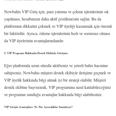
Newbahis VIP Giriş için, para yatırma ve çekme işlemlerinin sık
yapılması, hesabınızın daha aktif gözükmesini sağlar. Bu da
platformun dikkatini çekmek ve VIP üyeliği kazanmak için önemli
bir faktördür. Ayrıca, ödeme işlemlerinin hızlı ve sorunsuz olması
da VIP üyelerinin avantajlarındandır.
5. VIP Programı Hakkında Destek Ekibiyle Görüşme
Eğer platformda uzun süredir aktifseniz ve yeterli bahis hacmine
sahipseniz, Newbahis müşteri destek ekibiyle iletişime geçmek ve
VIP üyelik hakkında bilgi almak iyi bir strateji olabilir. Müşteri
destek ekibine başvurarak, VIP programına nasıl katılabileceğiniz
ve programın sunduğu avantajlar hakkında bilgi alabilirsiniz.
VIP Girişin Avantajları: Ne Tür Ayrıcalıklar Sunuluyor?