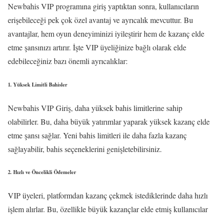
Newbahis VIP programına giriş yaptıktan sonra, kullanıcıların
erişebileceği pek çok özel avantaj ve ayrıcalık mevcuttur. Bu
avantajlar, hem oyun deneyiminizi iyileştirir hem de kazanç elde
etme şansınızı artırır. İşte VIP üyeliğinize bağlı olarak elde
edebileceğiniz bazı önemli ayrıcalıklar:
1. Yüksek Limitli Bahisler
Newbahis VIP Giriş, daha yüksek bahis limitlerine sahip
olabilirler. Bu, daha büyük yatırımlar yaparak yüksek kazanç elde
etme şansı sağlar. Yeni bahis limitleri ile daha fazla kazanç
sağlayabilir, bahis seçeneklerini genişletebilirsiniz.
2. Hızlı ve Öncelikli Ödemeler
VIP üyeleri, platformdan kazanç çekmek istediklerinde daha hızlı
işlem alırlar. Bu, özellikle büyük kazançlar elde etmiş kullanıcılar