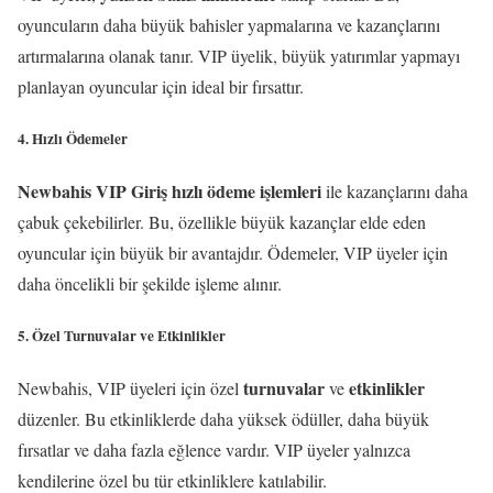
oyuncuların daha büyük bahisler yapmalarına ve kazançlarını
artırmalarına olanak tanır. VIP üyelik, büyük yatırımlar yapmayı
planlayan oyuncular için ideal bir fırsattır.
4. Hızlı Ödemeler
Newbahis VIP Giriş hızlı ödeme işlemleri
ile kazançlarını daha
çabuk çekebilirler. Bu, özellikle büyük kazançlar elde eden
oyuncular için büyük bir avantajdır. Ödemeler, VIP üyeler için
daha öncelikli bir şekilde işleme alınır.
5. Özel Turnuvalar ve Etkinlikler
turnuvalar
etkinlikler
Newbahis, VIP üyeleri için özel
ve
düzenler. Bu etkinliklerde daha yüksek ödüller, daha büyük
fırsatlar ve daha fazla eğlence vardır. VIP üyeler yalnızca
kendilerine özel bu tür etkinliklere katılabilir.