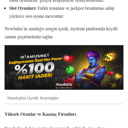
Slot Oyunları:
Farklı temalara ve jackpot fırsatlarına sahip
yüzlerce slot oyunu mevcuttur.
Newbahis’in sunduğu zengin içerik, üyelerin platformda keyifli
zaman geçirmelerini sağlar.
Newbahis Üyelik Avantajları
Yüksek Oranlar ve Kazanç Fırsatları