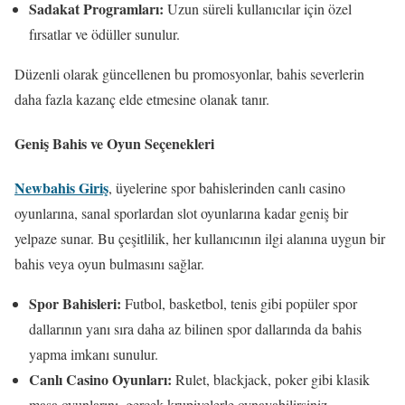
Sadakat Programları:
Uzun süreli kullanıcılar için özel
fırsatlar ve ödüller sunulur.
Düzenli olarak güncellenen bu promosyonlar, bahis severlerin
daha fazla kazanç elde etmesine olanak tanır.
Geniş Bahis ve Oyun Seçenekleri
Newbahis Giriş
, üyelerine spor bahislerinden canlı casino
oyunlarına, sanal sporlardan slot oyunlarına kadar geniş bir
yelpaze sunar. Bu çeşitlilik, her kullanıcının ilgi alanına uygun bir
bahis veya oyun bulmasını sağlar.
Spor Bahisleri:
Futbol, basketbol, tenis gibi popüler spor
dallarının yanı sıra daha az bilinen spor dallarında da bahis
yapma imkanı sunulur.
Canlı Casino Oyunları:
Rulet, blackjack, poker gibi klasik
masa oyunlarını, gerçek krupiyelerle oynayabilirsiniz.