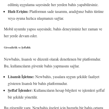
edilmiş uygulama sayesinde her yerden bahis yapabilirsiniz.
Hızlı Erişim:
Platformun sade tasarımı, aradığınız bahis türüne
veya oyuna hızlıca ulaşmanızı sağlar.
Mobil uyumlu yapısı sayesinde, bahis deneyiminiz her zaman ve
her yerde devam eder.
Güvenilirlik ve Şeffaflık
Newbahis, lisanslı ve düzenli olarak denetlenen bir platformdur.
Bu, kullanıcıların güvenle bahis yapmasını sağlar.
Lisanslı İşletme:
Newbahis, yasalara uygun şekilde faaliyet
gösteren lisanslı bir bahis platformudur.
Şeffaf İşlemler:
Kullanıcıların hesap bilgileri ve işlemleri şeffaf
bir şekilde yönetilir.
Bu güvenilir yapı, Newbahis üyeleri için huzurlu bir bahis ortamı