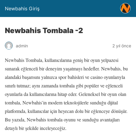
Newbahis Giriş
Newbahis Tombala -2
admin
2 yıl önce
Newbahis Tombala, kullanıcılarına geniş bir oyun yelpazesi
sunarak eğlenceli bir deneyim yaşatmayı hedefler. Newbahis, bu
alandaki başarısını yalnızca spor bahisleri ve casino oyunlarıyla
sınırlı tutmaz; aynı zamanda tombala gibi popüler ve eğlenceli
oyunlarla da kullanıcılarına hitap eder. Geleneksel bir oyun olan
tombala, Newbahis’in modern teknolojilerle sunduğu dijital
platformda, kullanıcılar için heyecan dolu bir eğlenceye dönüşür.
Bu yazıda, Newbahis tombala oyunu ve sunduğu avantajları
detaylı bir şekilde inceleyeceğiz.