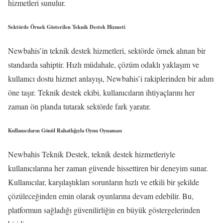
hizmetleri sunulur.
Sektörde Örnek Gösterilen Teknik Destek Hizmeti
Newbahis’in teknik destek hizmetleri, sektörde örnek alınan bir
standarda sahiptir. Hızlı müdahale, çözüm odaklı yaklaşım ve
kullanıcı dostu hizmet anlayışı, Newbahis’i rakiplerinden bir adım
öne taşır. Teknik destek ekibi, kullanıcıların ihtiyaçlarını her
zaman ön planda tutarak sektörde fark yaratır.
Kullanıcıların Gönül Rahatlığıyla Oyun Oynaması
Newbahis Teknik Destek, teknik destek hizmetleriyle
kullanıcılarına her zaman güvende hissettiren bir deneyim sunar.
Kullanıcılar, karşılaştıkları sorunların hızlı ve etkili bir şekilde
çözüleceğinden emin olarak oyunlarına devam edebilir. Bu,
platformun sağladığı güvenilirliğin en büyük göstergelerinden