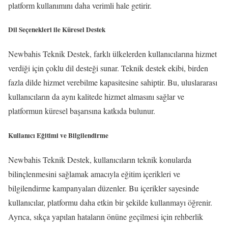
platform kullanımını daha verimli hale getirir.
Dil Seçenekleri ile Küresel Destek
Newbahis Teknik Destek, farklı ülkelerden kullanıcılarına hizmet
verdiği için çoklu dil desteği sunar. Teknik destek ekibi, birden
fazla dilde hizmet verebilme kapasitesine sahiptir. Bu, uluslararası
kullanıcıların da aynı kalitede hizmet almasını sağlar ve
platformun küresel başarısına katkıda bulunur.
Kullanıcı Eğitimi ve Bilgilendirme
Newbahis Teknik Destek, kullanıcıların teknik konularda
bilinçlenmesini sağlamak amacıyla eğitim içerikleri ve
bilgilendirme kampanyaları düzenler. Bu içerikler sayesinde
kullanıcılar, platformu daha etkin bir şekilde kullanmayı öğrenir.
Ayrıca, sıkça yapılan hataların önüne geçilmesi için rehberlik