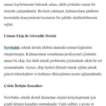
zaman kaybetmesini önlemek adına, etkili çözümler sunan bir
sistemle çalışmaktadır. Bu hızlı yaklaşım, kullanıcıların platform
üzerindeki deneyimlerini kesintisiz bir şekilde sürdürebilmesini
sağlar.
Uzman Ekip ile Güvenilir Destek
Newbahis
, teknik destek ekibini alanında uzman kişilerden
oluşturmuştur. Kullanıcıların sorunlarına profesyonel çözümler
sunan bu ekip, her türlü teknik problemin çözümünde etkili bir rol
oynamaktadır. Ayrıca, ekip üyeleri düzenli olarak eğitim alarak
güncel teknolojilere ve kullanıcı ihtiyaçlarına uyum sağlamaktadır.
Çoklu İletişim Kanalları
Newbahis, teknik destek hizmetine erişimi kolaylaştırmak için
çeşitli iletişim kanalları sunmaktadır. Canlı sohbet, e-posta ve