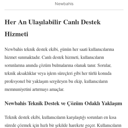
Newbahis
Her An Ulaşılabilir Canlı Destek
Hizmeti
Newbahis teknik destek ekibi, günün her saati kullanıcılarına
hizmet sunmaktadır. Canlı destek hizmeti, kullanıcıların
sorunlarına anında çözüm bulmalarına olanak tanır. Sorular,
teknik aksaklıklar veya işlem süreçleri gibi her türlü konuda
profesyonel bir yaklaşım sergileyen bu ekip, kullanıcıların
memnuniyetini artırmayı amaçlar.
Newbahis Teknik Destek
ve Çözüm Odaklı Yaklaşım
Teknik destek ekibi, kullanıcıların karşılaştığı sorunları en kısa
sürede çözmek için hızlı bir şekilde harekete geçer. Kullanıcıların