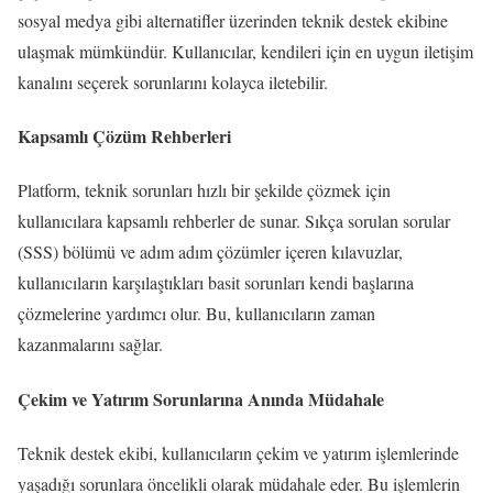
sosyal medya gibi alternatifler üzerinden teknik destek ekibine
ulaşmak mümkündür. Kullanıcılar, kendileri için en uygun iletişim
kanalını seçerek sorunlarını kolayca iletebilir.
Kapsamlı Çözüm Rehberleri
Platform, teknik sorunları hızlı bir şekilde çözmek için
kullanıcılara kapsamlı rehberler de sunar. Sıkça sorulan sorular
(SSS) bölümü ve adım adım çözümler içeren kılavuzlar,
kullanıcıların karşılaştıkları basit sorunları kendi başlarına
çözmelerine yardımcı olur. Bu, kullanıcıların zaman
kazanmalarını sağlar.
Çekim ve Yatırım Sorunlarına Anında Müdahale
Teknik destek ekibi, kullanıcıların çekim ve yatırım işlemlerinde
yaşadığı sorunlara öncelikli olarak müdahale eder. Bu işlemlerin