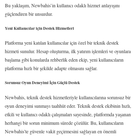
Bu yaklaşım, Newbahis’in kullanıcı odaklı hizmet anlayışını
güçlendiren bir unsurdur.
Yeni Kullanıcılar için Destek Hizmetleri
Platforma yeni katılan kullanıcılar için özel bir teknik destek
hizmeti sunulur. Hesap oluşturma, ilk yatırım işlemleri ve oyunlara
başlama gibi konularda rehberlik eden ekip, yeni kullanıcıların
platforma hızlı bir şekilde adapte olmasını sağlar.
Sorunsuz Oyun Deneyimi İçin Güçlü Destek
Newbahis, teknik destek hizmetleriyle kullanıcılarına sorunsuz bir
oyun deneyimi sunmayı taahhüt eder. Teknik destek ekibinin hızlı,
etkili ve kullanıcı odaklı çalışmaları sayesinde, platformda yaşanan
herhangi bir sorun minimum sürede çözülür. Bu, kullanıcıların
Newbahis’te güvenle vakit geçirmesini sağlayan en önemli