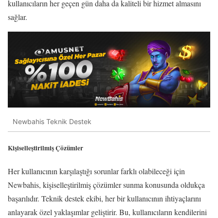
kullanıcıların her geçen gün daha da kaliteli bir hizmet almasını
sağlar.
Newbahis Teknik Destek
Kişiselleştirilmiş Çözümler
Her kullanıcının karşılaştığı sorunlar farklı olabileceği için
Newbahis, kişiselleştirilmiş çözümler sunma konusunda oldukça
başarılıdır. Teknik destek ekibi, her bir kullanıcının ihtiyaçlarını
anlayarak özel yaklaşımlar geliştirir. Bu, kullanıcıların kendilerini