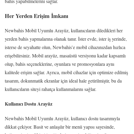
bahis yapabilmelerini sağlar.
Her Yerden Erişim İmkanı
Newbahis Mobil Uyumlu Arayüz, kullanıcıların diledikleri her
yerden bahis yapmalarına olanak tanır. İster evde, ister iş yerinde,
isterse de seyahatte olun, Newbahis’e mobil cihazınızdan hızlıca
erişebilirsiniz. Mobil arayüz, masaüstü versiyonu kadar kapsamlı
olup, bahis seçeneklerine, oyunlara ve promosyonlara aynı
kalitede erişim sağlar. Ayrıca, mobil cihazlar için optimize edilmiş
tasarım, dokunmatik ekranlar için ideal hale getirilmiştir, bu da
kullanıcıların siteyi rahatça kullanmalarını sağlar.
Kullanıcı Dostu Arayüz
Newbahis Mobil Uyumlu Arayüz, kullanıcı dostu tasarımıyla
dikkat çekiyor. Basit ve anlaşılır bir menü yapısı sayesinde,