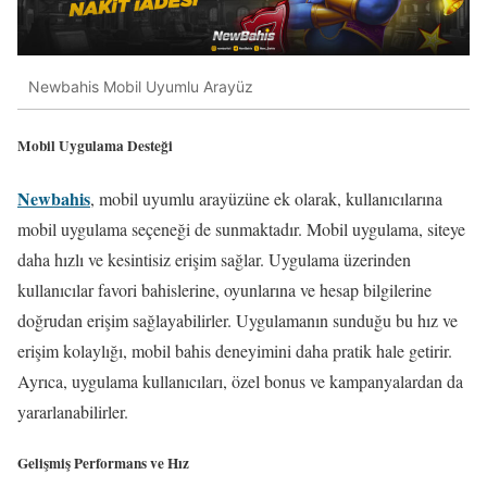
Newbahis Mobil Uyumlu Arayüz
Mobil Uygulama Desteği
Newbahis
, mobil uyumlu arayüzüne ek olarak, kullanıcılarına
mobil uygulama seçeneği de sunmaktadır. Mobil uygulama, siteye
daha hızlı ve kesintisiz erişim sağlar. Uygulama üzerinden
kullanıcılar favori bahislerine, oyunlarına ve hesap bilgilerine
doğrudan erişim sağlayabilirler. Uygulamanın sunduğu bu hız ve
erişim kolaylığı, mobil bahis deneyimini daha pratik hale getirir.
Ayrıca, uygulama kullanıcıları, özel bonus ve kampanyalardan da
yararlanabilirler.
Gelişmiş Performans ve Hız