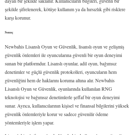
dayalı bir şekilde saklanır. Kullanıcıların bilgileri, güvenli bir
şekilde şifrelenerek, kötüye kullanım ya da hırsızlık gibi risklere
karşı korunur.
Sonuç
Newbahis Lisanslı Oyun ve Güvenlik, lisanslı oyun ve gelişmiş
güvenlik önlemleri ile oyuncularına güvenli bir oyun deneyimi
sunan bir platformdur. Lisanslı oyunlar, adil oyun, bağımsız
denetimler ve güçlü güvenlik protokolleri, oyuncuların hem
güvenliğini hem de haklarını koruma altına alır. Newbahis
Lisanslı Oyun ve Güvenlik, oyunlarında kullanılan RNG
teknolojisi ve bağımsız denetimlerle şeffaf bir oyun deneyimi
sunar. Ayrıca, kullanıcılarının kişisel ve finansal bilgilerini yüksek
güvenlik önlemleriyle korur ve sadece güvenilir ödeme
yöntemleriyle işlem yapar.