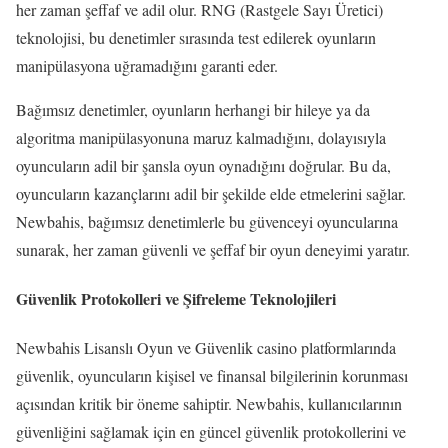
her zaman şeffaf ve adil olur. RNG (Rastgele Sayı Üretici)
teknolojisi, bu denetimler sırasında test edilerek oyunların
manipülasyona uğramadığını garanti eder.
Bağımsız denetimler, oyunların herhangi bir hileye ya da
algoritma manipülasyonuna maruz kalmadığını, dolayısıyla
oyuncuların adil bir şansla oyun oynadığını doğrular. Bu da,
oyuncuların kazançlarını adil bir şekilde elde etmelerini sağlar.
Newbahis, bağımsız denetimlerle bu güvenceyi oyuncularına
sunarak, her zaman güvenli ve şeffaf bir oyun deneyimi yaratır.
Güvenlik Protokolleri ve Şifreleme Teknolojileri
Newbahis Lisanslı Oyun ve Güvenlik casino platformlarında
güvenlik, oyuncuların kişisel ve finansal bilgilerinin korunması
açısından kritik bir öneme sahiptir. Newbahis, kullanıcılarının
güvenliğini sağlamak için en güncel güvenlik protokollerini ve