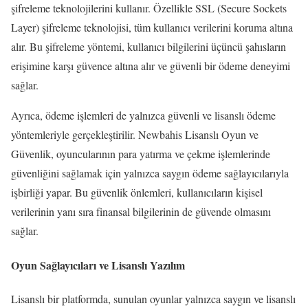
şifreleme teknolojilerini kullanır. Özellikle SSL (Secure Sockets
Layer) şifreleme teknolojisi, tüm kullanıcı verilerini koruma altına
alır. Bu şifreleme yöntemi, kullanıcı bilgilerini üçüncü şahısların
erişimine karşı güvence altına alır ve güvenli bir ödeme deneyimi
sağlar.
Ayrıca, ödeme işlemleri de yalnızca güvenli ve lisanslı ödeme
yöntemleriyle gerçekleştirilir. Newbahis Lisanslı Oyun ve
Güvenlik, oyuncularının para yatırma ve çekme işlemlerinde
güvenliğini sağlamak için yalnızca saygın ödeme sağlayıcılarıyla
işbirliği yapar. Bu güvenlik önlemleri, kullanıcıların kişisel
verilerinin yanı sıra finansal bilgilerinin de güvende olmasını
sağlar.
Oyun Sağlayıcıları ve Lisanslı Yazılım
Lisanslı bir platformda, sunulan oyunlar yalnızca saygın ve lisanslı