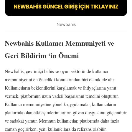
Newbahis
Newbahis Kullanıcı Memnuniyeti ve
Geri Bildirim ‘in Önemi
Newbahis, çevrimiçi bahis ve oyun sektöründe kullanıcı
memnuniyetini en öncelikli konularından biri olarak ele alır.
Kullanıcıların beklentilerini karşılamak ve ihtiyaçlarına yanıt
vermek, platformun uzun vadeli başarısının temelini oluşturur.
Kullanıcı memnuniyetine yönelik uygulamalar, kullanıcıların
platformla olan etkileşimlerini artırır, güven duygusunu güçlendirir
ve sadakat yaratır. Memnun kullanıcılar, platformda daha fazla
zaman geçirirken, yeni kullanıcılara da referans olabilir.