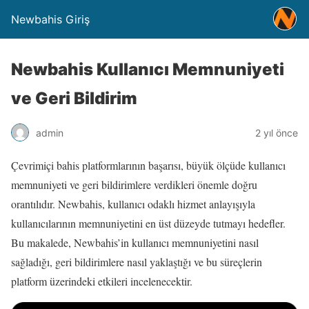
Newbahis Giriş
Newbahis Kullanıcı Memnuniyeti
ve Geri Bildirim
admin
2 yıl önce
Çevrimiçi bahis platformlarının başarısı, büyük ölçüde kullanıcı
memnuniyeti ve geri bildirimlere verdikleri önemle doğru
orantılıdır. Newbahis, kullanıcı odaklı hizmet anlayışıyla
kullanıcılarının memnuniyetini en üst düzeyde tutmayı hedefler.
Bu makalede, Newbahis’in kullanıcı memnuniyetini nasıl
sağladığı, geri bildirimlere nasıl yaklaştığı ve bu süreçlerin
platform üzerindeki etkileri incelenecektir.