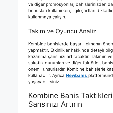
ve diğer promosyonlar, bahislerinizden da
bonusları kullanırken, ilgili şartları dikkat
kullanmaya çalışın.
Takım ve Oyuncu Analizi
Kombine bahislerde başarılı olmanın önemli
yapmaktır. Etkinlikler hakkında detaylı bi
kazanma şansınızı artıracaktır. Takımın 
sakatlık durumları ve diğer faktörler, ba
önemli unsurlardır. Kombine bahislerle kaza
kullanabilir. Ayrıca
Newbahis
platformund
yaşayabilirsiniz.
Kombine Bahis Taktikler
Şansınızı Artırın