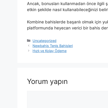
Ancak, bonusları kullanmadan önce ilgili ş
etkin şekilde nasıl kullanabileceğinizi belir
Kombine bahislerde başarılı olmak için yuka
platformunda heyecan verici bir bahis den
Kategoriler
Uncategorized
Newbahis Tenis Bahisleri
Hızlı ve Kolay Ödeme
Yorum yapın
Yorum