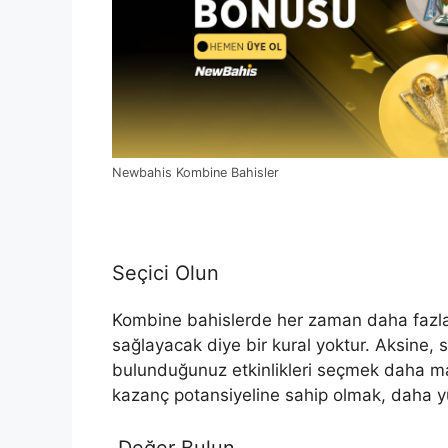
Newbahis Kombine Bahisler
Seçici Olun
Kombine bahislerde her zaman daha fazla
sağlayacak diye bir kural yoktur. Aksine, 
bulunduğunuz etkinlikleri seçmek daha mant
kazanç potansiyeline sahip olmak, daha 