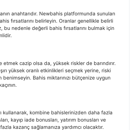
lmanın anahtarıdır. Newbahis platformunda sunulan
is fırsatlarını belirleyin. Oranlar genellikle belirli
az, bu nedenle değerli bahis fırsatlarını bulmak için
lidir.
etmek cazip olsa da, yüksek riskler de barındırır.
rı yüksek oranlı etkinlikleri seçmek yerine, riski
m benimseyin. Bahis miktarınızı bütçenize uygun
kaçının.
 kullanarak, kombine bahislerinizden daha fazla
arı, kayıp iade bonusları, yatırım bonusları ve
fazla kazanç sağlamanıza yardımcı olacaktır.