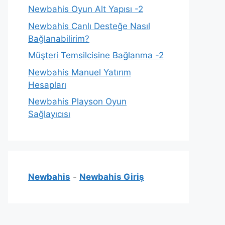
Newbahis Oyun Alt Yapısı -2
Newbahis Canlı Desteğe Nasıl
Bağlanabilirim?
Müşteri Temsilcisine Bağlanma -2
Newbahis Manuel Yatırım
Hesapları
Newbahis Playson Oyun
Sağlayıcısı
Newbahis
-
Newbahis Giriş