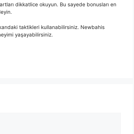
artları dikkatlice okuyun. Bu sayede bonusları en
leyin.
rıdaki taktikleri kullanabilirsiniz. Newbahis
eyimi yaşayabilirsiniz.