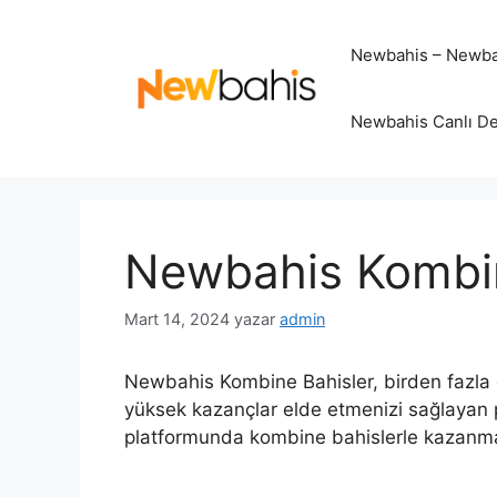
İçeriğe
atla
Newbahis – Newbah
Newbahis Canlı D
Newbahis Kombin
Mart 14, 2024
yazar
admin
Newbahis Kombine Bahisler, birden fazla e
yüksek kazançlar elde etmenizi sağlayan 
platformunda kombine bahislerle kazanma şa