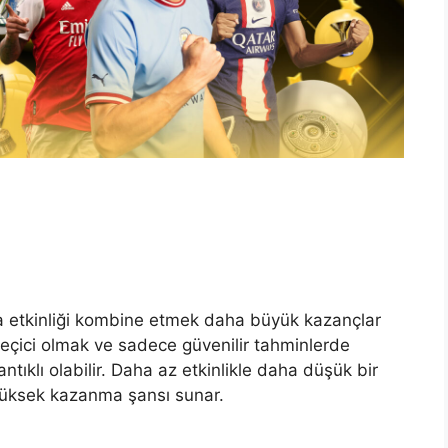
 etkinliği kombine etmek daha büyük kazançlar
seçici olmak ve sadece güvenilir tahminlerde
ıklı olabilir. Daha az etkinlikle daha düşük bir
yüksek kazanma şansı sunar.