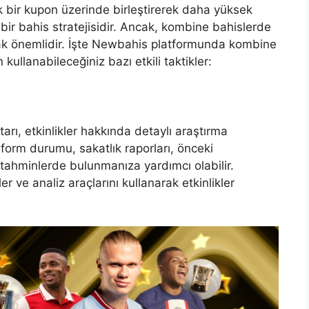
ek bir kupon üzerinde birleştirerek daha yüksek
bir bahis stratejisidir. Ancak, kombine bahislerde
amak önemlidir. İşte Newbahis platformunda kombine
kullanabileceğiniz bazı etkili taktikler:
rı, etkinlikler hakkında detaylı araştırma
orm durumu, sakatlık raporları, önceki
u tahminlerde bulunmanıza yardımcı olabilir.
 ve analiz araçlarını kullanarak etkinlikler