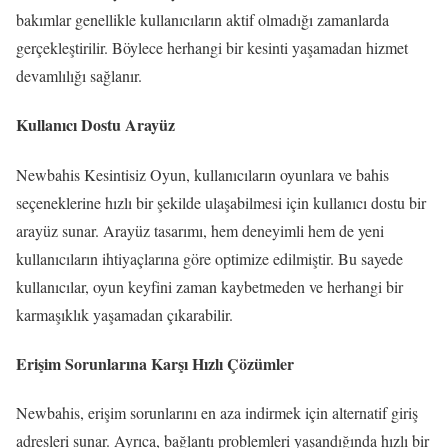
bakımlar genellikle kullanıcıların aktif olmadığı zamanlarda
gerçekleştirilir. Böylece herhangi bir kesinti yaşamadan hizmet
devamlılığı sağlanır.
Kullanıcı Dostu Arayüz
Newbahis Kesintisiz Oyun, kullanıcıların oyunlara ve bahis
seçeneklerine hızlı bir şekilde ulaşabilmesi için kullanıcı dostu bir
arayüz sunar. Arayüz tasarımı, hem deneyimli hem de yeni
kullanıcıların ihtiyaçlarına göre optimize edilmiştir. Bu sayede
kullanıcılar, oyun keyfini zaman kaybetmeden ve herhangi bir
karmaşıklık yaşamadan çıkarabilir.
Erişim Sorunlarına Karşı Hızlı Çözümler
Newbahis, erişim sorunlarını en aza indirmek için alternatif giriş
adresleri sunar. Ayrıca, bağlantı problemleri yaşandığında hızlı bir