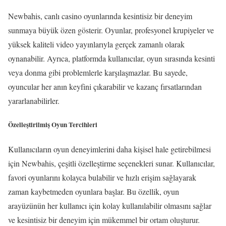
Newbahis, canlı casino oyunlarında kesintisiz bir deneyim
sunmaya büyük özen gösterir. Oyunlar, profesyonel krupiyeler ve
yüksek kaliteli video yayınlarıyla gerçek zamanlı olarak
oynanabilir. Ayrıca, platformda kullanıcılar, oyun sırasında kesinti
veya donma gibi problemlerle karşılaşmazlar. Bu sayede,
oyuncular her anın keyfini çıkarabilir ve kazanç fırsatlarından
yararlanabilirler.
Özelleştirilmiş Oyun Tercihleri
Kullanıcıların oyun deneyimlerini daha kişisel hale getirebilmesi
için Newbahis, çeşitli özelleştirme seçenekleri sunar. Kullanıcılar,
favori oyunlarını kolayca bulabilir ve hızlı erişim sağlayarak
zaman kaybetmeden oyunlara başlar. Bu özellik, oyun
arayüzünün her kullanıcı için kolay kullanılabilir olmasını sağlar
ve kesintisiz bir deneyim için mükemmel bir ortam oluşturur.