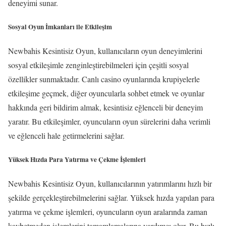
deneyimi sunar.
Sosyal Oyun İmkanları ile Etkileşim
Newbahis Kesintisiz Oyun, kullanıcıların oyun deneyimlerini
sosyal etkileşimle zenginleştirebilmeleri için çeşitli sosyal
özellikler sunmaktadır. Canlı casino oyunlarında krupiyelerle
etkileşime geçmek, diğer oyuncularla sohbet etmek ve oyunlar
hakkında geri bildirim almak, kesintisiz eğlenceli bir deneyim
yaratır. Bu etkileşimler, oyuncuların oyun sürelerini daha verimli
ve eğlenceli hale getirmelerini sağlar.
Yüksek Hızda Para Yatırma ve Çekme İşlemleri
Newbahis Kesintisiz Oyun, kullanıcılarının yatırımlarını hızlı bir
şekilde gerçekleştirebilmelerini sağlar. Yüksek hızda yapılan para
yatırma ve çekme işlemleri, oyuncuların oyun aralarında zaman
kaybetmeden işlemlerini tamamlamalarına yardımcı olur. Bu hızlı