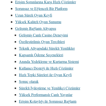
Erişim Sorunlarına Karşı Hızlı Çözümler
Sorunsuz ve Eğlenceli Bir Platform
Uzun Süreli Oyun Keyfi
Yüksek Kaliteli Oyun Sunumu
Gelişmiş Bağlantı Altyapısı
Gelişmiş Canlı Casino Deneyimi
Özelleştirilmiş Oyun Tercihleri
Teknik Altyapıdaki Sürekli Yenilikler
Kapsamlı Ödeme Seçenekleri
Anında Yedekleme ve Kurtarma Sistemi
Kullanıcı Desteği ile Hızlı Çözümler
Hızlı Tepki Süreleri ile Oyun Keyfi
Sonuç olarak
Sürekli İyileştirme ve Yenilikçi Çözümler
Yüksek Performanslı Canlı Yayınlar
Erişim Kolaylığı ile Sorunsuz Bağlantı