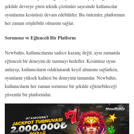
şekilde devreye giren teknik çözümler sayesinde kullanıcılar
oyunlarına kesintisiz devam edebilirler. Bu önlemler, platformun
her zaman erişilebilir olmasını sağlar.
Sorunsuz ve Eğlenceli Bir Platform
Newbahis, kullanıcılarına sadece kazanç değil, aynı zamanda
eğlenceli bir deneyim de sunmayı hedefler. Kesintisiz oyun
anlayışı, kullanıcıların odaklanarak keyif almasını sağlarken,
oyunların yüksek kalitesi bu deneyimi tamamlar. Newbahis,
kullanıcıların her zaman sorunsuz bir şekilde eğlenebileceği
güvenilir bir platformdur.