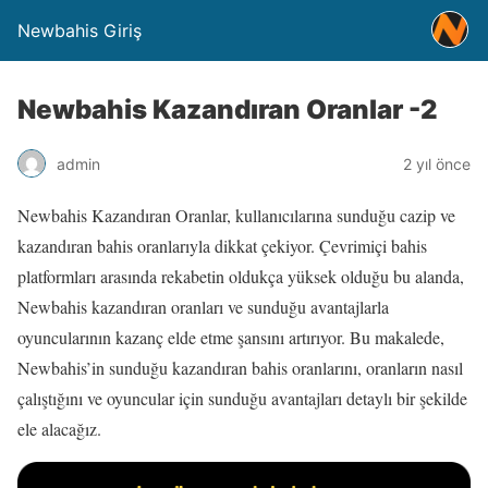
Newbahis Giriş
Newbahis Kazandıran Oranlar -2
admin
2 yıl önce
Newbahis Kazandıran Oranlar, kullanıcılarına sunduğu cazip ve
kazandıran bahis oranlarıyla dikkat çekiyor. Çevrimiçi bahis
platformları arasında rekabetin oldukça yüksek olduğu bu alanda,
Newbahis kazandıran oranları ve sunduğu avantajlarla
oyuncularının kazanç elde etme şansını artırıyor. Bu makalede,
Newbahis’in sunduğu kazandıran bahis oranlarını, oranların nasıl
çalıştığını ve oyuncular için sunduğu avantajları detaylı bir şekilde
ele alacağız.