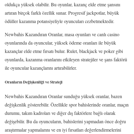
oldukça yüksek olabilir. Bu oyunlar, kazanç elde etme şansını
artıran birçok farklı özellik sunar. Progresif jackpotlar, büyük
ödüller kazanma potansiyeliyle oyuncuları cezbetmektedir.
Newbahis Kazandıran Oranlar, masa oyunları ve canlı casino
oyunlarında da oyuncular, yüksek ödeme oranları ile büyük
kazançlar elde etme fırsatı bulur. Rulet, blackjack ve poker gibi
oyunlarda, kazanma oranlarını etkileyen stratejiler ve şans faktörü
ile oyuncular kazançlarını artırabilirler.
Oranların Değişkenliği ve Strateji
Newbahis Kazandıran Oranlar sunduğu yüksek oranlar, bazen
değişkenlik gösterebilir. Özellikle spor bahislerinde oranlar, maçın
durumu, takım kadroları ve diğer dış faktörlere bağlı olarak
değişebilir. Bu da oyuncuların, bahislerini yapmadan önce doğru
araştırmalar yapmalarını ve en iyi fırsatları değerlendirmelerini