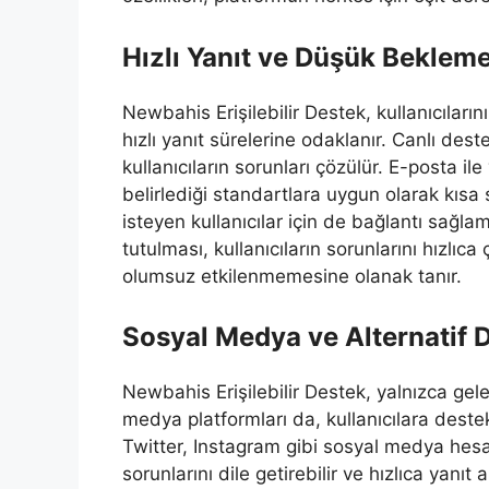
Hızlı Yanıt ve Düşük Bekleme
Newbahis Erişilebilir Destek, kullanıcılar
hızlı yanıt sürelerine odaklanır. Canlı des
kullanıcıların sorunları çözülür. E-posta i
belirlediği standartlara uygun olarak kısa
isteyen kullanıcılar için de bağlantı sağla
tutulması, kullanıcıların sorunlarını hızlı
olumsuz etkilenmemesine olanak tanır.
Sosyal Medya ve Alternatif D
Newbahis Erişilebilir Destek, yalnızca gele
medya platformları da, kullanıcılara deste
Twitter, Instagram gibi sosyal medya hesapla
sorunlarını dile getirebilir ve hızlıca yanıt 