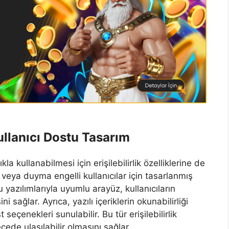
 Kullanıcı Dostu Tasarım
la kullanabilmesi için erişilebilirlik özelliklerine de
veya duyma engelli kullanıcılar için tasarlanmış
 yazılımlarıyla uyumlu arayüz, kullanıcıların
i sağlar. Ayrıca, yazılı içeriklerin okunabilirliği
t seçenekleri sunulabilir. Bu tür erişilebilirlik
ecede ulaşılabilir olmasını sağlar.