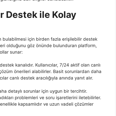
r Destek ile Kolay
bulabilmesi için birden fazla erişilebilir destek
cihleri olduğunu göz önünde bulunduran platform,
ollar sunar:
destek kanalıdır. Kullanıcılar, 7/24 aktif olan canlı
özüm önerileri alabilirler. Basit sorunlardan daha
lar canlı destek aracılığıyla anında yanıt alır.
ha detaylı sorunlar için uygun bir tercihtir.
dıkları problemleri ve soru işaretlerini iletebilirler.
genellikle kapsamlıdır ve uzun vadeli çözümler