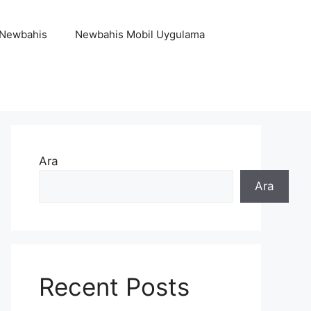
Newbahis
Newbahis Mobil Uygulama
Ara
Ara
Recent Posts