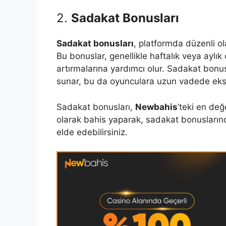
2.
Sadakat Bonusları
Sadakat bonusları
, platformda düzenli o
Bu bonuslar, genellikle haftalık veya aylık 
artırmalarına yardımcı olur. Sadakat bonu
sunar, bu da oyunculara uzun vadede eks
Sadakat bonusları,
Newbahis
’teki en değ
olarak bahis yaparak, sadakat bonusların
elde edebilirsiniz.