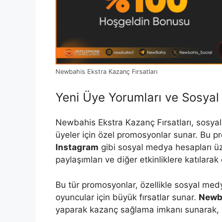
Newbahis Ekstra Kazanç Fırsatları
Yeni Üye Yorumları ve Sosya
Newbahis Ekstra Kazanç Fırsatları, sosya
üyeler için özel promosyonlar sunar. Bu p
Instagram
gibi sosyal medya hesapları üz
paylaşımları ve diğer etkinliklere katılara
Bu tür promosyonlar, özellikle sosyal medya
oyuncular için büyük fırsatlar sunar.
Newb
yaparak kazanç sağlama imkanı sunarak, on