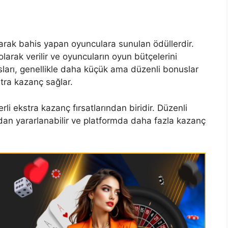
larak bahis yapan oyunculara sunulan ödüllerdir.
olarak verilir ve oyuncuların oyun bütçelerini
sları, genellikle daha küçük ama düzenli bonuslar
tra kazanç sağlar.
erli ekstra kazanç fırsatlarından biridir. Düzenli
dan yararlanabilir ve platformda daha fazla kazanç