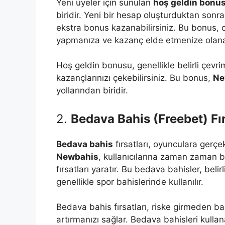
Yeni üyeler için sunulan
hoş geldin bonu
biridir. Yeni bir hesap oluşturduktan sonra, 
ekstra bonus kazanabilirsiniz. Bu bonus, o
yapmanıza ve kazanç elde etmenize olana
Hoş geldin bonusu, genellikle belirli çevrim
kazançlarınızı çekebilirsiniz. Bu bonus,
Ne
yollarından biridir.
2.
Bedava Bahis (Freebet) Fır
Bedava bahis
fırsatları, oyunculara gerç
Newbahis
, kullanıcılarına zaman zaman 
fırsatları yaratır. Bu bedava bahisler, belir
genellikle spor bahislerinde kullanılır.
Bedava bahis fırsatları, riske girmeden b
artırmanızı sağlar. Bedava bahisleri kullana