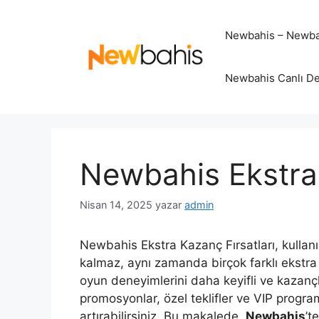
İçeriğe
atla
Newbahis – Newbah
Newbahis Canlı D
Newbahis Ekstra 
Nisan 14, 2025
yazar
admin
Newbahis Ekstra Kazanç Fırsatları, kullan
kalmaz, aynı zamanda birçok farklı ekstra k
oyun deneyimlerini daha keyifli ve kazançl
promosyonlar, özel teklifler ve VIP program
artırabilirsiniz. Bu makalede,
Newbahis
’t