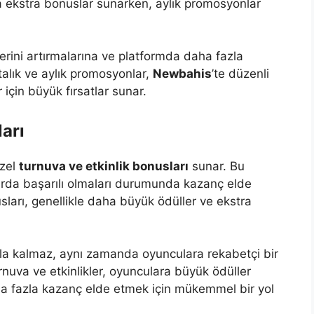
ra ekstra bonuslar sunarken, aylık promosyonlar
rini artırmalarına ve platformda daha fazla
talık ve aylık promosyonlar,
Newbahis
’te düzenli
için büyük fırsatlar sunar.
arı
özel
turnuva ve etkinlik bonusları
sunar. Bu
larda başarılı olmaları durumunda kazanç elde
sları, genellikle daha büyük ödüller ve ekstra
la kalmaz, aynı zamanda oyunculara rekabetçi bir
urnuva ve etkinlikler, oyunculara büyük ödüller
ha fazla kazanç elde etmek için mükemmel bir yol