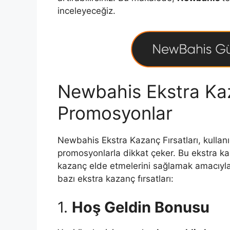
inceleyeceğiz.
Newbahis Ekstra Kaz
Promosyonlar
Newbahis Ekstra Kazanç Fırsatları, kullan
promosyonlarla dikkat çeker. Bu ekstra kaz
kazanç elde etmelerini sağlamak amacıyla 
bazı ekstra kazanç fırsatları:
1.
Hoş Geldin Bonusu