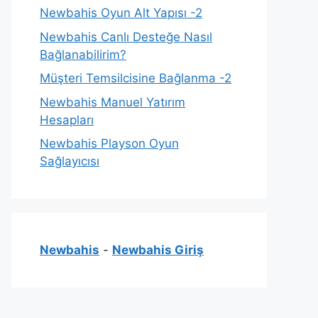
Newbahis Oyun Alt Yapısı -2
Newbahis Canlı Desteğe Nasıl
Bağlanabilirim?
Müşteri Temsilcisine Bağlanma -2
Newbahis Manuel Yatırım
Hesapları
Newbahis Playson Oyun
Sağlayıcısı
Newbahis
-
Newbahis Giriş