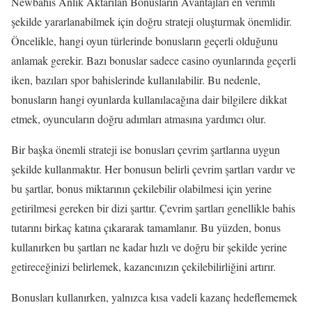
Newbahis Anlık Aktarılan Bonusların Avantajları en verimli
şekilde yararlanabilmek için doğru strateji oluşturmak önemlidir.
Öncelikle, hangi oyun türlerinde bonusların geçerli olduğunu
anlamak gerekir. Bazı bonuslar sadece casino oyunlarında geçerli
iken, bazıları spor bahislerinde kullanılabilir. Bu nedenle,
bonusların hangi oyunlarda kullanılacağına dair bilgilere dikkat
etmek, oyuncuların doğru adımları atmasına yardımcı olur.
Bir başka önemli strateji ise bonusları çevrim şartlarına uygun
şekilde kullanmaktır. Her bonusun belirli çevrim şartları vardır ve
bu şartlar, bonus miktarının çekilebilir olabilmesi için yerine
getirilmesi gereken bir dizi şarttır. Çevrim şartları genellikle bahis
tutarını birkaç katına çıkararak tamamlanır. Bu yüzden, bonus
kullanırken bu şartları ne kadar hızlı ve doğru bir şekilde yerine
getireceğinizi belirlemek, kazancınızın çekilebilirliğini artırır.
Bonusları kullanırken, yalnızca kısa vadeli kazanç hedeflememek