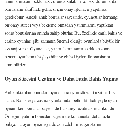
tanımlanmasını beklemek zorunda kalabilir ve bazı durumlarda
bonusların aktif hale gelmesi için onay işlemleri yapılması
gerekebilir. Ancak anlık bonuslar sayesinde, oyuncular herhangi
bir onay süreci veya bekleme olmadan yatırımlarını yaptıktan
sonra bonuslarına anında sahip olurlar. Bu, özellikle canlı bahis ve
casino oyunları gibi zamanın önemli olduğu oyunlarda büyük bir
avantaj sunar. Oyuncular, yatırımlarını tamamladıktan sonra
hemen oyunlarına başlayabilir ve ek bakiyeleri ile şanslarını
artırabilirler.
Oyun Süresini Uzatma ve Daha Fazla Bahis Yapma
Anlık aktarılan bonuslar, oyunculara oyun süresini uzatma fırsatı
sunar. Bahis veya casino oyunlarında, belirli bir bakiyeyle oyun
oynanırken bonuslar sayesinde bu süreyi uzatmak mümkündür.
Örneğin, yatırım bonusları sayesinde kullanıcılar daha fazla
bakiye ile oyun oynamaya devam edebilir ve şanslarını