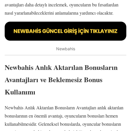
avantajları daha detaylı incelemek, oyuncuların bu fırsatlardan
nasıl yararlanabileceklerini anlamalarına yardımcı olacaktır.
Newbahis
Newbahis Anlık Aktarılan Bonusların
Avantajları ve Beklemesiz Bonus
Kullanımı
Newbahis Anlık Aktarılan Bonusların Avantajları anlık aktarılan
bonuslarının en önemli avantajı, oyuncuların bonusları hemen
kullanabilmesidir. Geleneksel bonuslarda, oyuncular bonusların