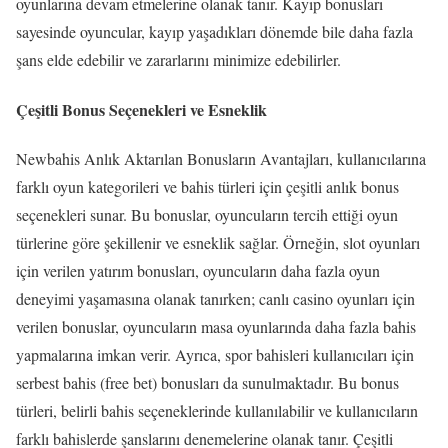
oyunlarına devam etmelerine olanak tanır. Kayıp bonusları
sayesinde oyuncular, kayıp yaşadıkları dönemde bile daha fazla
şans elde edebilir ve zararlarını minimize edebilirler.
Çeşitli Bonus Seçenekleri ve Esneklik
Newbahis Anlık Aktarılan Bonusların Avantajları, kullanıcılarına
farklı oyun kategorileri ve bahis türleri için çeşitli anlık bonus
seçenekleri sunar. Bu bonuslar, oyuncuların tercih ettiği oyun
türlerine göre şekillenir ve esneklik sağlar. Örneğin, slot oyunları
için verilen yatırım bonusları, oyuncuların daha fazla oyun
deneyimi yaşamasına olanak tanırken; canlı casino oyunları için
verilen bonuslar, oyuncuların masa oyunlarında daha fazla bahis
yapmalarına imkan verir. Ayrıca, spor bahisleri kullanıcıları için
serbest bahis (free bet) bonusları da sunulmaktadır. Bu bonus
türleri, belirli bahis seçeneklerinde kullanılabilir ve kullanıcıların
farklı bahislerde şanslarını denemelerine olanak tanır. Çeşitli