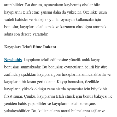
artırabilirler. Bu durum, oyuncuların kaybetmiş olsalar bile
kayıplarını telafi etme şansını daha da yükseltir. Özellikle uzun
vadeli bahisler ve stratejik oyunlar oynayan kullanıcılar için
bonuslar, kayıpları telafi etmek ve kazanma olasılığını artırmak
adına son derece yararlıdır.
Kayıpları Telafi Etme İmkanı
Newbahis
, kayıpların telafi edilmesine yönelik anlık kayıp
bonusları sunmaktadır. Bu bonuslar, oyuncuların belirli bir süre
zarfında yaşadıkları kayıplara göre hesaplarına anında aktarılır ve
kayıpların bir kısmı geri ödenir. Kayıp bonusları, özellikle
kayıpların yüksek olduğu zamanlarda oyuncular için büyük bir
fırsat sunar. Çünkü, kayıplarını telafi etmek için bonus bakiyesi ile
yeniden bahis yapabilirler ve kayıplarını telafi etme şansı
yakalayabilirler. Bu, kullanıcıların moral bulmalarını sağlar ve