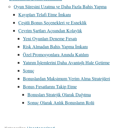
Oyun Süresini Uzatma ve Daha Fazla Bahis Yapma
Kayıpları Telafi Etme İmkanı
Çeşitli Bonus Seçenekleri ve Esneklik
Çevrim Şartları Açısından Kolaylık
Yeni Oyunları Deneme Fırsatı
Risk Almadan Bahis Yapma İmkanı
Özel Promosyonlara Anında Katılım
Yatırım İşlemlerini Daha Avantajlı Hale Getirme
Sonuç
Bonuslardan Maksimum Verim Alma Stratejileri
Bonus Fırsatlarını Takip Etme
Bonusları Stratejik Olarak Dağıtma
Sonuç Olarak Anlık Bonusların Rolü