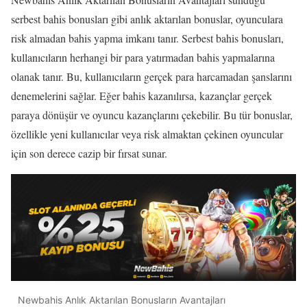
serbest bahis bonusları gibi anlık aktarılan bonuslar, oyunculara
risk almadan bahis yapma imkanı tanır. Serbest bahis bonusları,
kullanıcıların herhangi bir para yatırmadan bahis yapmalarına
olanak tanır. Bu, kullanıcıların gerçek para harcamadan şanslarını
denemelerini sağlar. Eğer bahis kazanılırsa, kazançlar gerçek
paraya dönüşür ve oyuncu kazançlarını çekebilir. Bu tür bonuslar,
özellikle yeni kullanıcılar veya risk almaktan çekinen oyuncular
için son derece cazip bir fırsat sunar.
Newbahis Anlık Aktarılan Bonusların Avantajları