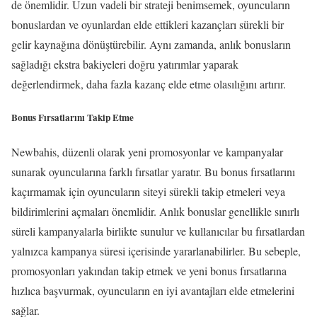
de önemlidir. Uzun vadeli bir strateji benimsemek, oyuncuların
bonuslardan ve oyunlardan elde ettikleri kazançları sürekli bir
gelir kaynağına dönüştürebilir. Aynı zamanda, anlık bonusların
sağladığı ekstra bakiyeleri doğru yatırımlar yaparak
değerlendirmek, daha fazla kazanç elde etme olasılığını artırır.
Bonus Fırsatlarını Takip Etme
Newbahis, düzenli olarak yeni promosyonlar ve kampanyalar
sunarak oyuncularına farklı fırsatlar yaratır. Bu bonus fırsatlarını
kaçırmamak için oyuncuların siteyi sürekli takip etmeleri veya
bildirimlerini açmaları önemlidir. Anlık bonuslar genellikle sınırlı
süreli kampanyalarla birlikte sunulur ve kullanıcılar bu fırsatlardan
yalnızca kampanya süresi içerisinde yararlanabilirler. Bu sebeple,
promosyonları yakından takip etmek ve yeni bonus fırsatlarına
hızlıca başvurmak, oyuncuların en iyi avantajları elde etmelerini
sağlar.