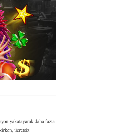
asyon yakalayarak daha fazla
irken, ücretsiz