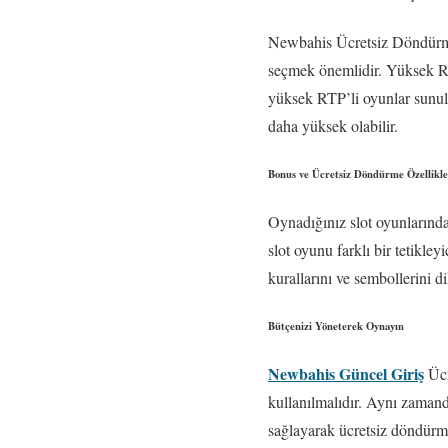
Newbahis Ücretsiz Döndürmel
seçmek önemlidir. Yüksek RT
yüksek RTP’li oyunlar sunul
daha yüksek olabilir.
Bonus ve Ücretsiz Döndürme Özellikle
Oynadığınız slot oyunlarınd
slot oyunu farklı bir tetikle
kurallarını ve sembollerini di
Bütçenizi Yöneterek Oynayın
Newbahis Güncel Giriş
Ücr
kullanılmalıdır. Aynı zaman
sağlayarak ücretsiz döndürme 