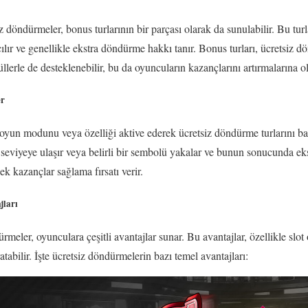
 döndürmeler, bonus turlarının bir parçası olarak da sunulabilir. Bu turla
lır ve genellikle ekstra döndürme hakkı tanır. Bonus turları, ücretsiz dö
llerle de desteklenebilir, bu da oyuncuların kazançlarını artırmalarına ol
er
ir oyun modunu veya özelliği aktive ederek ücretsiz döndürme turlarını başl
 seviyeye ulaşır veya belirli bir sembolü yakalar ve bunun sonucunda e
k kazançlar sağlama fırsatı verir.
jları
meler, oyunculara çeşitli avantajlar sunar. Bu avantajlar, özellikle slot 
tabilir. İşte ücretsiz döndürmelerin bazı temel avantajları: