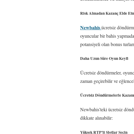
Risk Almadan Kazanç Elde Et
Newbahis
ücretsiz döndürme
oyuncular bir bahis yapmadan
potansiyeli olan bonus turla
Daha Uzun Süre Oyun Keyfi
Ücretsiz döndürmeler, oyuncu
zaman geçirebilir ve eğlencel
Ücretsiz Döndürmelerle Kazanm
Newbahis’teki ücretsiz döndür
dikkate alınabilir:
Yüksek RTP’li Slotlar Seçin