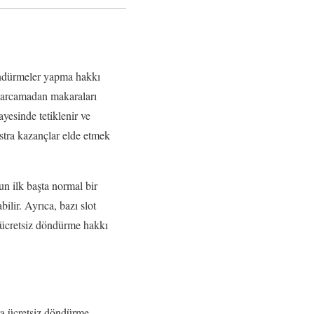
öndürmeler yapma hakkı
 harcamadan makaraları
yesinde tetiklenir ve
kstra kazançlar elde etmek
un ilk başta normal bir
ilir. Ayrıca, bazı slot
a ücretsiz döndürme hakkı
ra ücretsiz döndürme