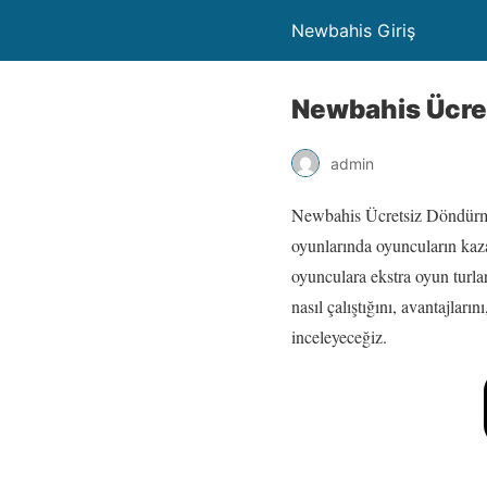
Newbahis Giriş
Newbahis Ücre
admin
Newbahis Ücretsiz Döndürmel
oyunlarında oyuncuların kazan
oyunculara ekstra oyun turla
nasıl çalıştığını, avantajları
inceleyeceğiz.