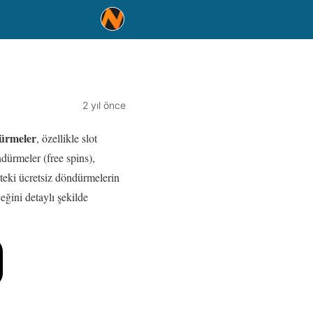
2 yıl önce
dürmeler
, özellikle slot
ndürmeler (free spins),
teki ücretsiz döndürmelerin
ceğini detaylı şekilde