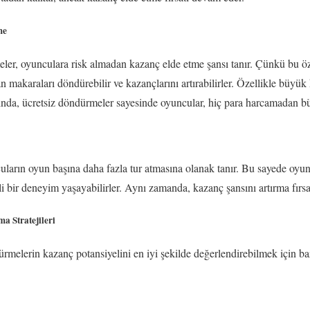
me
ler, oyunculara risk almadan kazanç elde etme şansı tanır. Çünkü bu öz
 makaraları döndürebilir ve kazançlarını artırabilirler. Özellikle büyük
rında, ücretsiz döndürmeler sayesinde oyuncular, hiç para harcamadan bü
ların oyun başına daha fazla tur atmasına olanak tanır. Bu sayede oyun
i bir deneyim yaşayabilirler. Aynı zamanda, kazanç şansını artırma fırsat
a Stratejileri
melerin kazanç potansiyelini en iyi şekilde değerlendirebilmek için bazı 