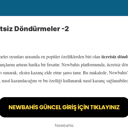
tsiz Döndürmeler -2
ücretsiz dön
er oyunları arasında en popüler özelliklerden biri olan
çlarını artıran harika bir fırsattır. Newbahis platformunda, ücretsiz dö
rı sunarak, ekstra kazanç elde etme şansı tanır. Bu makalede, Newbahis’
nı, nasıl kazanılacağını ve bu özelliği kullanarak nasıl kazanç sağlanabile
Newbahis