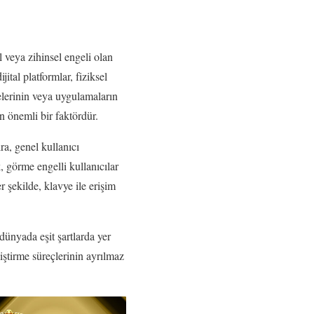
l veya zihinsel engeli olan
ital platformlar, fiziksel
itelerinin veya uygulamaların
n önemli bir faktördür.
ra, genel kullanıcı
, görme engelli kullanıcılar
r şekilde, klavye ile erişim
 dünyada eşit şartlarda yer
iştirme süreçlerinin ayrılmaz