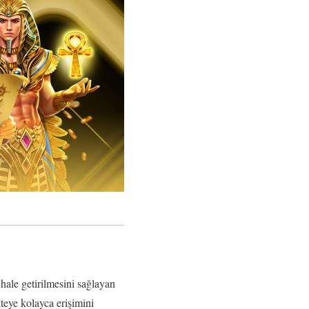
r hale getirilmesini sağlayan
siteye kolayca erişimini