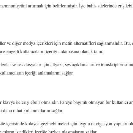
mnuniyetini artırmak için belirlenmiştir. İşte bahis sitelerinde erişilebili
ler ve diğer medya içerikleri için metin alternatifleri sağlanmalıdır. Bu
rme engelli kullanıcıların içeriği anlamasına olanak tanır.
eolar ve ses dosyaları için altyazı, ses açıklamaları ve transkriptler sunu
ullanıcıların içeriği anlamalarını sağlar.
 klavye ile erişilebilir olmalıdır. Fareye bağımlı olmayan bir kullanıcı 
eyi daha rahat kullanmalarını sağlar.
ite içerisinde kolayca gezinebilmeleri için uygun navigasyon yapıları olu
ıcıların istedikleri içeriğe hızlıca ulaşmalarını sağlar.