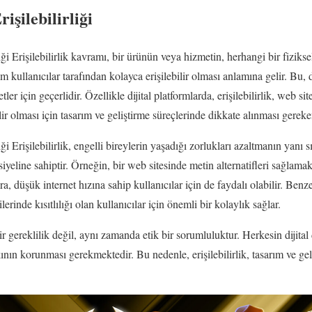
şilebilirliği
i Erişilebilirlik kavramı, bir ürünün veya hizmetin, herhangi bir fizikse
 kullanıcılar tarafından kolayca erişilebilir olması anlamına gelir. Bu, dij
er için geçerlidir. Özellikle dijital platformlarda, erişilebilirlik, web s
lir olması için tasarım ve geliştirme süreçlerinde dikkate alınması gereke
 Erişilebilirlik, engelli bireylerin yaşadığı zorlukları azaltmanın yanı sı
iyeline sahiptir. Örneğin, bir web sitesinde metin alternatifleri sağlamak
a, düşük internet hızına sahip kullanıcılar için de faydalı olabilir. Benze
rinde kısıtlılığı olan kullanıcılar için önemli bir kolaylık sağlar.
bir gereklilik değil, aynı zamanda etik bir sorumluluktur. Herkesin dijital
ının korunması gerekmektedir. Bu nedenle, erişilebilirlik, tasarım ve gel