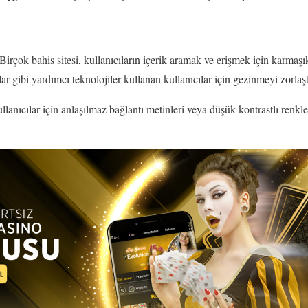
Birçok bahis sitesi, kullanıcıların içerik aramak ve erişmek için karmaşı
r gibi yardımcı teknolojiler kullanan kullanıcılar için gezinmeyi zorlaştı
lanıcılar için anlaşılmaz bağlantı metinleri veya düşük kontrastlı renkler