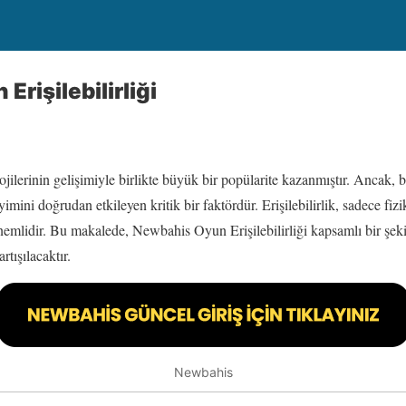
rişilebilirliği
olojilerinin gelişimiyle birlikte büyük bir popülarite kazanmıştır. Ancak, 
eyimini doğrudan etkileyen kritik bir faktördür. Erişilebilirlik, sadece fizi
 önemlidir. Bu makalede, Newbahis Oyun Erişilebilirliği kapsamlı bir şek
rtışılacaktır.
Newbahis