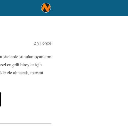
2 yıl önce
bu sitelerde sunulan oyunların
ksel engelli bireyler için
ilde ele alınacak, mevcut