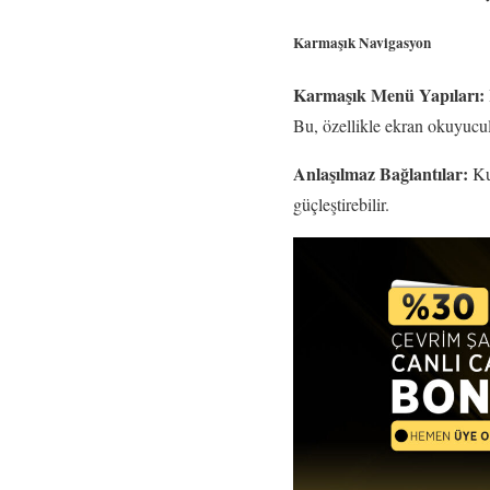
Karmaşık Navigasyon
Karmaşık Menü Yapıları:
Bu, özellikle ekran okuyucula
Anlaşılmaz Bağlantılar:
Kul
güçleştirebilir.