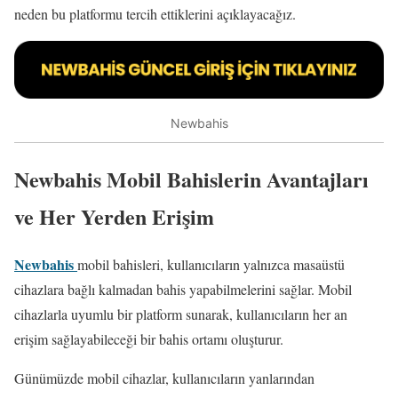
neden bu platformu tercih ettiklerini açıklayacağız.
Newbahis
Newbahis Mobil Bahislerin Avantajları
ve Her Yerden Erişim
Newbahis
mobil bahisleri, kullanıcıların yalnızca masaüstü
cihazlara bağlı kalmadan bahis yapabilmelerini sağlar. Mobil
cihazlarla uyumlu bir platform sunarak, kullanıcıların her an
erişim sağlayabileceği bir bahis ortamı oluşturur.
Günümüzde mobil cihazlar, kullanıcıların yanlarından