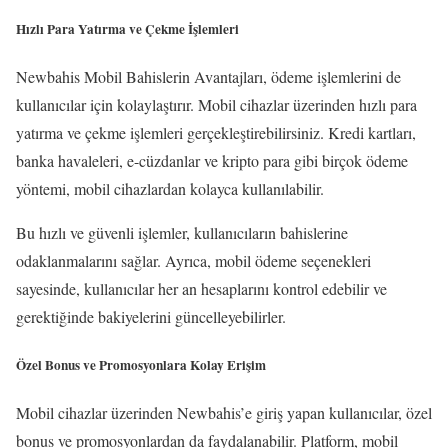
Hızlı Para Yatırma ve Çekme İşlemleri
Newbahis Mobil Bahislerin Avantajları, ödeme işlemlerini de
kullanıcılar için kolaylaştırır. Mobil cihazlar üzerinden hızlı para
yatırma ve çekme işlemleri gerçekleştirebilirsiniz. Kredi kartları,
banka havaleleri, e-cüzdanlar ve kripto para gibi birçok ödeme
yöntemi, mobil cihazlardan kolayca kullanılabilir.
Bu hızlı ve güvenli işlemler, kullanıcıların bahislerine
odaklanmalarını sağlar. Ayrıca, mobil ödeme seçenekleri
sayesinde, kullanıcılar her an hesaplarını kontrol edebilir ve
gerektiğinde bakiyelerini güncelleyebilirler.
Özel Bonus ve Promosyonlara Kolay Erişim
Mobil cihazlar üzerinden Newbahis’e giriş yapan kullanıcılar, özel
bonus ve promosyonlardan da faydalanabilir. Platform, mobil