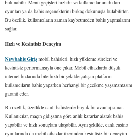
bulunabilir. Menü geçişleri hızlıdır ve kullanıcılar aradıkları
oyunları ya da bahis seçeneklerini birkaç dokunuşla bulabilirler.
Bu özellik, kullanıcıların zaman kaybetmeden bahis yapmalarını
sağlar.
Hızlı ve Kesintisiz Deneyim
Newbahis Giriş
mobil bahisleri, hızlı yükleme süreleri ve
kesintisiz performansıyla öne çıkar. Mobil cihazlarda düşük
internet hızlarında bile hızlı bir şekilde çalışan platform,
kullanıcıların bahis yaparken herhangi bir gecikme yaşamamasını
garanti eder.
Bu özellik, özellikle canlı bahislerde büyük bir avantaj sunar.
Kullanıcılar, maçın gidişatına göre anlık kararlar alarak bahis
yapabilir ve hızlı sonuçlara ulaşabilir. Aynı şekilde, canlı casino
oyunlarında da mobil cihazlar üzerinden kesintisiz bir deneyim