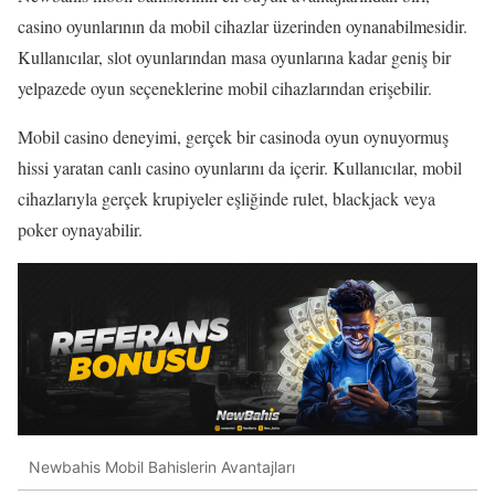
casino oyunlarının da mobil cihazlar üzerinden oynanabilmesidir.
Kullanıcılar, slot oyunlarından masa oyunlarına kadar geniş bir
yelpazede oyun seçeneklerine mobil cihazlarından erişebilir.
Mobil casino deneyimi, gerçek bir casinoda oyun oynuyormuş
hissi yaratan canlı casino oyunlarını da içerir. Kullanıcılar, mobil
cihazlarıyla gerçek krupiyeler eşliğinde rulet, blackjack veya
poker oynayabilir.
Newbahis Mobil Bahislerin Avantajları