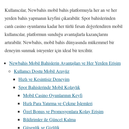
Kullanıcılar, Newbahis mobil bahis platformuyla her an ve her
yerden bahis yapmanın keyfini çıkarabilir. Spor bahislerinden
canlı casino oyunlarına kadar her türlü fırsatı değerlendiren mobil
kullanıcılar, platformun sunduğu avantajlarla kazançlarını
artırabilir. Newbahis, mobil bahis dünyasında mükemmel bir
deneyim sunmak isteyenler için ideal bir tercihtir.
Newbahis Mobil Bahislerin Avantajları ve Her Yerden Erişim
Kullanıcı Dostu Mobil Arayüz
Hızlı ve Kesintisiz Deneyim
Spor Bahislerinde Mobil Kolaylık
Mobil Casino Oyunlarının Keyfi
Hızlı Para Yatırma ve Çekme İşlemleri
Özel Bonus ve Promosyonlara Kolay Erişim
Bildirimler ile Güncel Kalma
Güvenlik ve Gizlilik