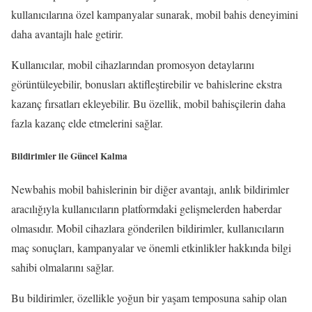
kullanıcılarına özel kampanyalar sunarak, mobil bahis deneyimini
daha avantajlı hale getirir.
Kullanıcılar, mobil cihazlarından promosyon detaylarını
görüntüleyebilir, bonusları aktifleştirebilir ve bahislerine ekstra
kazanç fırsatları ekleyebilir. Bu özellik, mobil bahisçilerin daha
fazla kazanç elde etmelerini sağlar.
Bildirimler ile Güncel Kalma
Newbahis mobil bahislerinin bir diğer avantajı, anlık bildirimler
aracılığıyla kullanıcıların platformdaki gelişmelerden haberdar
olmasıdır. Mobil cihazlara gönderilen bildirimler, kullanıcıların
maç sonuçları, kampanyalar ve önemli etkinlikler hakkında bilgi
sahibi olmalarını sağlar.
Bu bildirimler, özellikle yoğun bir yaşam temposuna sahip olan