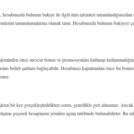
 hesabınızda bulunan bakiye ile ilgili tüm işlemleri tamamladığınızdan
şlemlerini tamamlamalarına olanak tanır. Hesabınızda bulunan bakiyeyi
eminden önce mevcut bonus ve promosyonları kullanıp kullanmadığını
sları belirli şartlara bağlayabilir. Hesabınızı kapatmadan önce bu bonus
sınız.
mi bir kez gerçekleştirildikten sonra, genellikle geri alınamaz. Ancak
letişime geçerek hesaplarını yeniden açma talebinde bulunabilirler. Bu tal