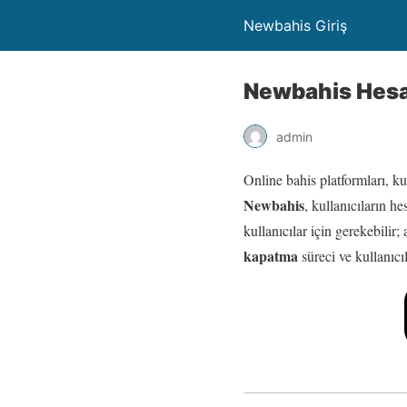
Newbahis Giriş
Newbahis Hesa
admin
Online bahis platformları, k
Newbahis
, kullanıcıların 
kullanıcılar için gerekebili
kapatma
süreci ve kullanıcı