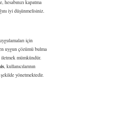
e, hesabınızı kapatma
ını iyi düşünmelisiniz.
uygulamaları için
ine en uygun çözümü bulma
ini iletmek mümkündür.
is
, kullanıcılarının
 şekilde yönetmektedir.