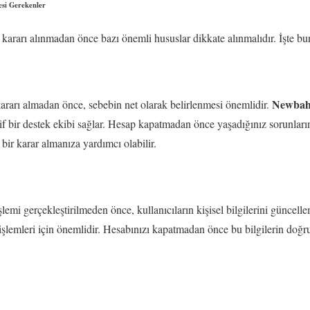
esi Gerekenler
kararı alınmadan önce bazı önemli hususlar dikkate alınmalıdır. İşte bu
Newbah
rı almadan önce, sebebin net olarak belirlenmesi önemlidir.
if bir destek ekibi sağlar. Hesap kapatmadan önce yaşadığınız sorunla
bir karar almanıza yardımcı olabilir.
i gerçekleştirilmeden önce, kullanıcıların kişisel bilgilerini güncellem
işlemleri için önemlidir. Hesabınızı kapatmadan önce bu bilgilerin doğ