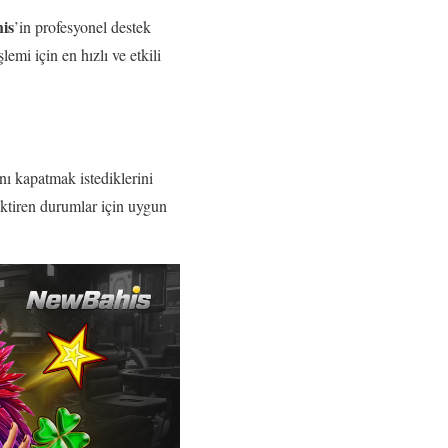
is
’in profesyonel destek
lemi için en hızlı ve etkili
rını kapatmak istediklerini
rektiren durumlar için uygun