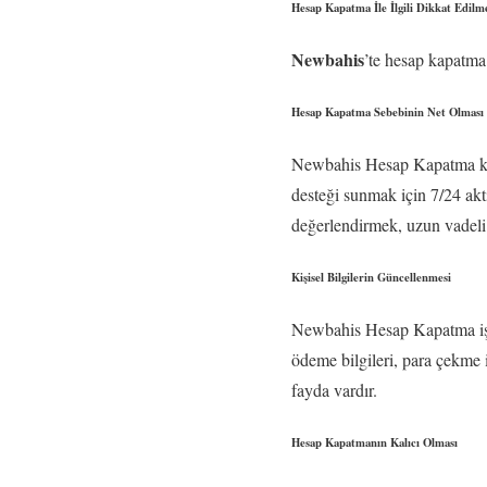
Hesap Kapatma İle İlgili Dikkat Edilm
Newbahis
’te hesap kapatma 
Hesap Kapatma Sebebinin Net Olması
Newbahis Hesap Kapatma kara
desteği sunmak için 7/24 akt
değerlendirmek, uzun vadeli 
Kişisel Bilgilerin Güncellenmesi
Newbahis Hesap Kapatma işlem
ödeme bilgileri, para çekme 
fayda vardır.
Hesap Kapatmanın Kalıcı Olması