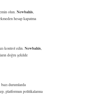
Newbahis
 emin olun.
,
 çekmeden hesap kapatma
Newbahis
zı kontrol edin.
,
ların doğru şekilde
, bazı durumlarda
ep, platformun politikalarına