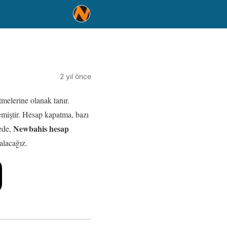
2 yıl önce
tmelerine olanak tanır.
emiştir. Hesap kapatma, bazı
Newbahis hesap
lede,
alacağız.